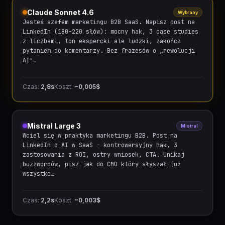
Claude Sonnet 4.6
Wybrany
Jesteś szefem marketingu B2B SaaS. Napisz post na
LinkedIn (180-220 słów): mocny hak, 3 case studies
z liczbami, ton ekspercki ale ludzki, zakończ
pytaniem do komentarzy. Bez frazesów o „rewolucji
AI"…
Czas:
2,8s
Koszt:
~0,005$
Mistral Large 3
Mistral
Wciel się w praktyka marketingu B2B. Post na
LinkedIn o AI w SaaS - kontrowersyjny hak, 3
zastosowania z ROI, ostry wniosek, CTA. Unikaj
buzzwordów, pisz jak do CMO który słyszał już
wszystko…
Czas:
2,2s
Koszt:
~0,003$