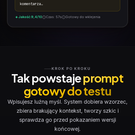
komentarza…
Jakość:
9,4/10
Czas: 57s
Gotowy do wklejenia
KROK PO KROKU
Tak powstaje
prompt
gotowy do testu
Wpisujesz luźną myśl. System dobiera wzorzec,
zbiera brakujący kontekst, tworzy szkic i
sprawdza go przed pokazaniem wersji
końcowej.