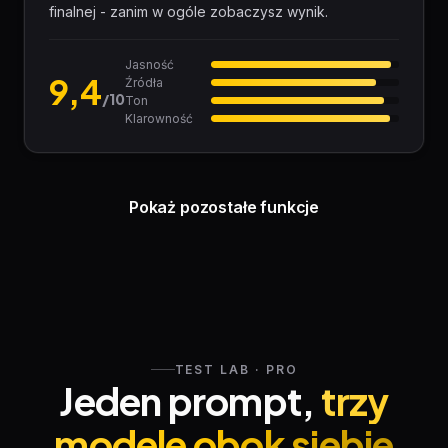
finalnej - zanim w ogóle zobaczysz wynik.
Jasność
9,4
Źródła
/10
Ton
Klarowność
Pokaż pozostałe funkcje
TEST LAB · PRO
Jeden prompt,
trzy
modele obok siebie