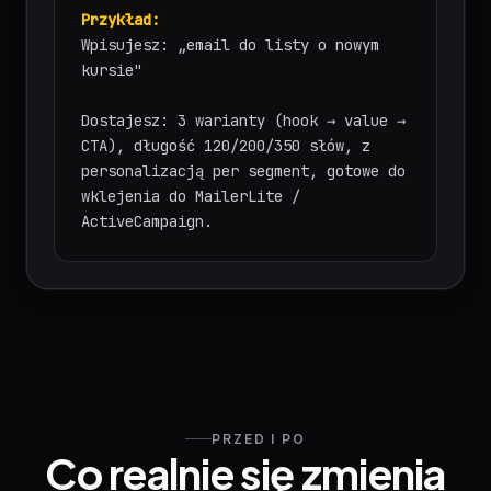
Przykład:
Wpisujesz: „email do listy o nowym
kursie"
Dostajesz: 3 warianty (hook → value →
CTA), długość 120/200/350 słów, z
personalizacją per segment, gotowe do
wklejenia do MailerLite /
ActiveCampaign.
PRZED I PO
Co realnie się zmienia