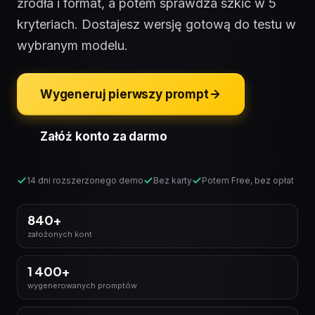
źródła i format, a potem sprawdza szkic w 5
kryteriach. Dostajesz wersję gotową do testu w
wybranym modelu.
Wygeneruj pierwszy prompt
Załóż konto za darmo
14 dni rozszerzonego demo
Bez karty
Potem Free, bez opłat
840+
założonych kont
1 400+
wygenerowanych promptów