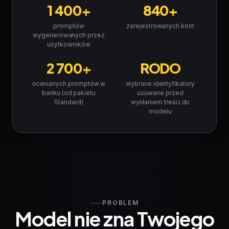
1 400+
840+
promptów
zarejestrowanych kont
wygenerowanych przez
użytkowników
2 700+
RODO
ocenianych promptów w
wybrane identyfikatory
banku (od pakietu
usuwane przed
Standard)
wysłaniem treści do
modelu
PROBLEM
Model nie zna Twojego