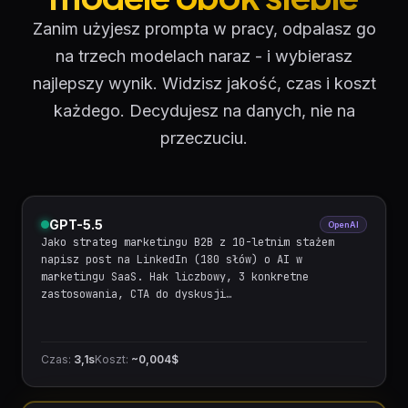
Zanim użyjesz prompta w pracy, odpalasz go
na trzech modelach naraz - i wybierasz
najlepszy wynik. Widzisz jakość, czas i koszt
każdego. Decydujesz na danych, nie na
przeczuciu.
GPT-5.5
OpenAI
Jako strateg marketingu B2B z 10-letnim stażem
napisz post na LinkedIn (180 słów) o AI w
marketingu SaaS. Hak liczbowy, 3 konkretne
zastosowania, CTA do dyskusji…
Czas:
3,1s
Koszt:
~0,004$