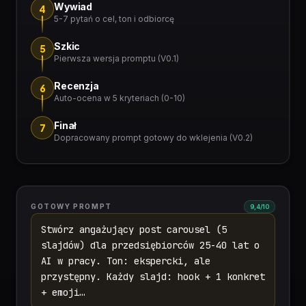
Wywiad
4
5-7 pytań o cel, ton i odbiorcę
Szkic
5
Pierwsza wersja promptu (V0.1)
Recenzja
6
Auto-ocena w 5 kryteriach (0-10)
Finał
7
Dopracowany prompt gotowy do wklejenia (V0.2)
GOTOWY PROMPT
9,4/10
Stwórz angażujący post carousel (5
slajdów) dla przedsiębiorców 25-40 lat o
AI w pracy. Ton: ekspercki, ale
przystępny. Każdy slajd: hook + 1 konkret
+ emoji…