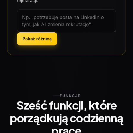
rejestracji.
Pomysł, który chcesz zamienić w precyzyjny prom
Pokaż różnicę
FUNKCJE
Sześć funkcji, które
porządkują codzienną
pracę