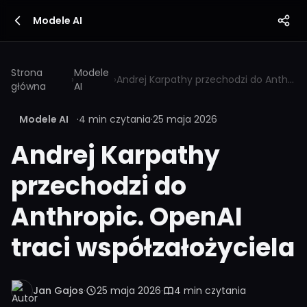
Modele AI
Strona
Modele
›
›
Andrej Karpathy przechodzi do Anthropic. OpenAI traci współzałożyciela
główna
AI
Modele AI
·
4 min czytania
·
25 maja 2026
Andrej Karpathy
przechodzi do
Anthropic. OpenAI
traci współzałożyciela
Jan Gajos
·
25 maja 2026
·
4 min czytania