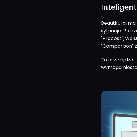
Inteligen
Beautiful.ai m
sytuacje. Potr
"Process", wpi
"Comparison" 
To oszczędza c
wymaga niestan