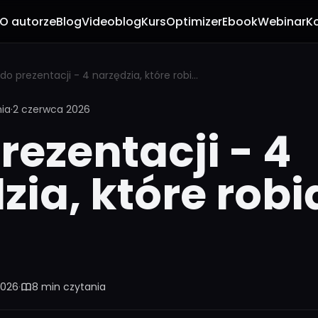
O autorze
Blog
Videoblog
Kurs
Optimizer
Ebook
Webinar
K
AI do prezentacji - 4 narzędzia, które robią to za ciebie
nia
·
2 czerwca 2026
rezentacji - 4
zia, które robi
2026
·
8 min czytania