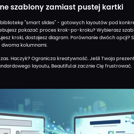
tne szablony zamiast pustej kartki
a bibliotekę "smart slides" - gotowych layoutów pod konk
zebujesz pokazać proces krok-po-kroku? Wybierasz szab
sujesz kroki, dostajesz diagram. Porównanie dwóch opcji? 
z dwoma kolumnami.
zas. Haczyk? Ogranicza kreatywność. Jeśli Twoja prezen
dardowego layoutu, Beautiful.ai zacznie Cię frustrować.