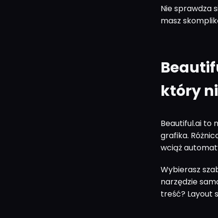
Nie sprawdza s
masz skomplik
Beautif
który n
Beautiful.ai to
grafika. Różnic
wciąż automaty
Wybierasz szabl
narzędzie samo
treść? Layout 