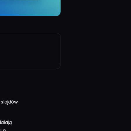
 slajdów
iałają
i w