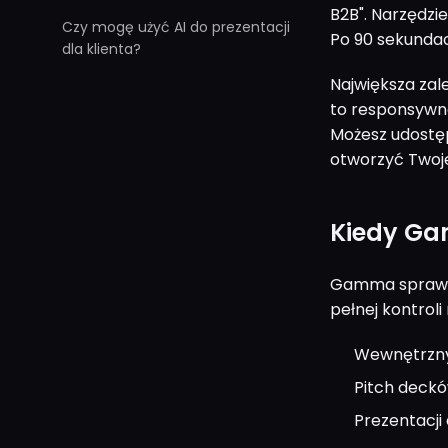
B2B". Narzędzie
Czy mogę użyć AI do prezentacji
Po 90 sekunda
dla klienta?
Największa zal
to responsywna
Możesz udostęp
otworzyć Twoj
Kiedy G
Gamma sprawdza
pełnej kontroli
Wewnętrznyc
Pitch deckó
Prezentacji