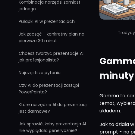
Kombinacja narzędzi zamiast
jednego
Pułapki AI w prezentacjach
Tradycyj
Jak zacząć - konkretny plan na
pierwsze 30 minut
Chcesz tworzyć prezentacje AI
Gamma 
jak profesjonalista?
minuty
Najczęstsze pytania
Czy AI do prezentacji zastąpi
PowerPointa?
Gamma to narzę
temat, wybieras
Które narzędzie AI do prezentacji
układem.
jest darmowe?
Jak to działa 
Jak sprawić, żeby prezentacja AI
nie wyglądała generycznie?
prompt - na pr