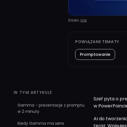
Źródło:
Link
POWIĄZANE TEMATY
Promptowanie
W TYM ARTYKULE
Szef pyta o pre
Gamma - prezentacje z promptu
w PowerPoincie
w 2 minuty
AI do tworzenia
Kiedy Gamma ma sens
teraz. Wpisujes