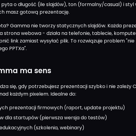
 pyta o długość (ile slajdów), ton (formalny/casual) i styl 
ch masz gotową prezentację.
eta? Gamma nie tworzy statycznych slajdów. Każda prez
 strona webowa - działa na telefonie, tablecie, kompute
nić link zamiast wysyłać plik. To rozwiązuje problem "ni
ego PPTXa".
amma ma sens
 się, gdy potrzebujesz prezentacji szybko i nie zależy C
 nad każdym pixelem. Idealne do:
h prezentacji firmowych (raport, update projektu)
w dla startupów (pierwsza wersja do testów)
 edukacyjnych (szkolenia, webinary)