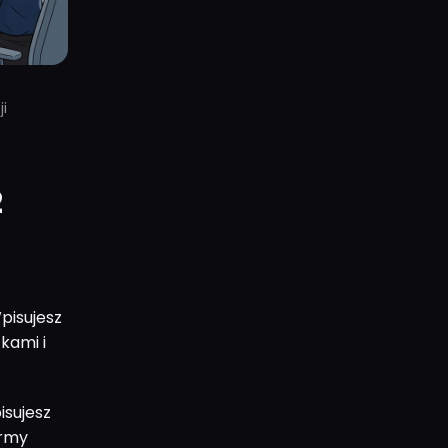
i
2
pisujesz
kami i
isujesz
irmy