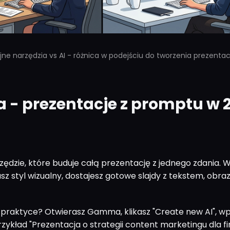
ne narzędzia vs AI - różnica w podejściu do tworzenia prezentacj
- prezentacje z promptu w 
dzie, które buduje całą prezentację z jednego zdania. W
z styl wizualny, dostajesz gotowe slajdy z tekstem, obraz
w praktyce? Otwierasz Gamma, klikasz "Create new AI", wp
zykład "Prezentacja o strategii content marketingu dla f