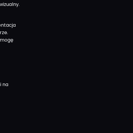
wizualny.
entacja
rze.
e mogę
i na