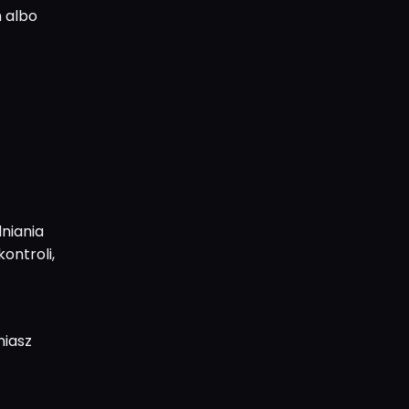
m albo
dniania
ontroli,
niasz