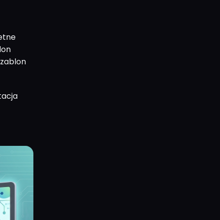
retne
lon
Szablon
tacja