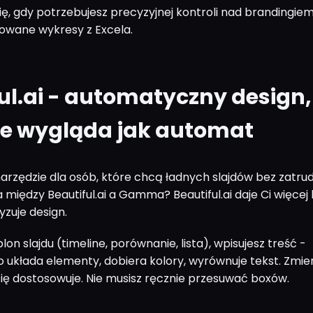
ię, gdy potrzebujesz precyzyjnej kontroli nad brandingie
owane wykresy z Excela.
ul.ai - automatyczny design,
ie wygląda jak automat
 narzędzie dla osób, które chcą ładnych slajdów bez zatru
a między Beautiful.ai a Gamma? Beautiful.ai daje Ci więcej k
zuje design.
on slajdu (timeline, porównanie, lista), wpisujesz treść -
 układa elementy, dobiera kolory, wyrównuje tekst. Zmie
się dostosowuje. Nie musisz ręcznie przesuwać boxów.