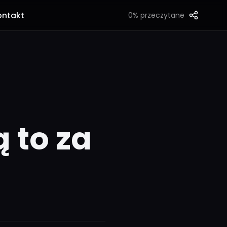
ontakt
0%
przeczytane
ą to za