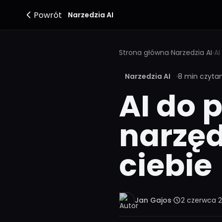
Powrót
Narzedzia AI
Strona główna
›
Narzedzia AI
›
Narzedzia AI
·
8 min czyta
AI do p
narzęd
ciebie
Jan Gajos
·
2 czerwca 