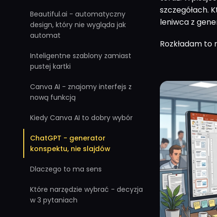
szczegółach. K
Beautiful.ai - automatyczny
leniwca z gene
design, który nie wygląda jak
automat
Rozkładam to n
Inteligentne szablony zamiast
pustej kartki
Canva AI - znajomy interfejs z
nową funkcją
Kiedy Canva AI to dobry wybór
ChatGPT - generator
konspektu, nie slajdów
Dlaczego to ma sens
Które narzędzie wybrać - decyzja
w 3 pytaniach