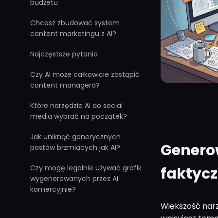
budżetu
Chcesz zbudować system
content marketingu z AI?
Najczęstsze pytania
Czy AI może całkowicie zastąpić
content managera?
Które narzędzie AI do social
media wybrać na początek?
Jak uniknąć generycznych
Generow
postów brzmiących jak AI?
Czy mogę legalnie używać grafik
faktyc
wygenerowanych przez AI
komercyjnie?
Większość narz