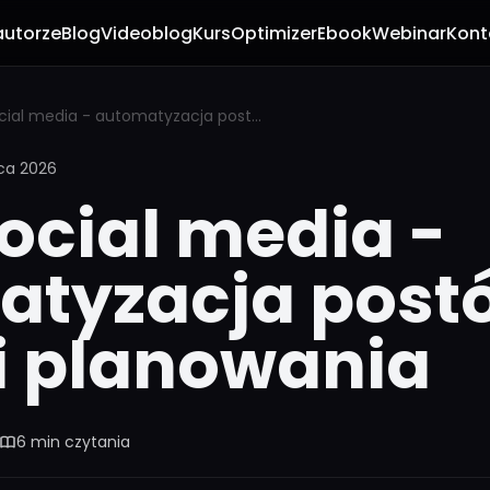
autorze
Blog
Videoblog
Kurs
Optimizer
Ebook
Webinar
Kont
AI do social media - automatyzacja postów, grafik i planowania
pca 2026
social media -
atyzacja post
 i planowania
6 min czytania