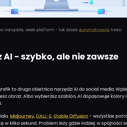
o narzędzie, wiele platform - tak działa
automatyzacja
treści
z AI - szybko, ale nie zawsze
afik to druga obietnica narzędzi AI do social media. Wpis
esz obraz. Albo wybierasz szablon, AI dopasowuje kolory i
.
iała.
Midjourney
,
DALL-E
,
Stable Diffusion
- wszystkie potra
ę w kilka sekund. Problem leży gdzie indziej: w spójności wi