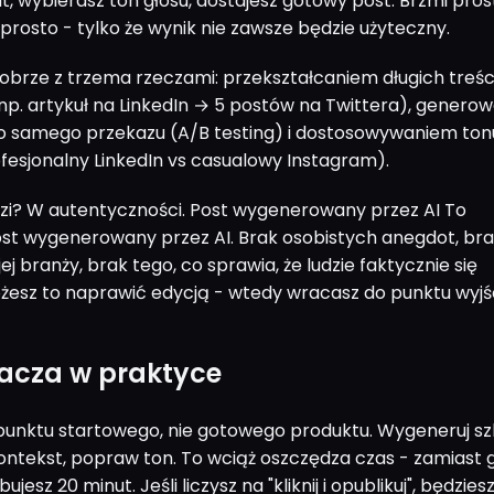
, wybierasz ton głosu, dostajesz gotowy post. Brzmi prost
 prosto - tylko że wynik nie zawsze będzie użyteczny.
 dobrze z trzema rzeczami: przekształcaniem długich treśc
(np. artykuł na LinkedIn → 5 postów na Twittera), genero
o samego przekazu (A/B testing) i dostosowywaniem ton
fesjonalny LinkedIn vs casualowy Instagram).
zi? W autentyczności. Post wygenerowany przez AI To
st wygenerowany przez AI. Brak osobistych anegdot, br
j branży, brak tego, co sprawia, że ludzie faktycznie się
żesz to naprawić edycją - wtedy wracasz do punktu wyjśc
nacza w praktyce
 punktu startowego, nie gotowego produktu. Wygeneruj szk
ontekst, popraw ton. To wciąż oszczędza czas - zamiast 
jesz 20 minut. Jeśli liczysz na "kliknij i opublikuj", będzies