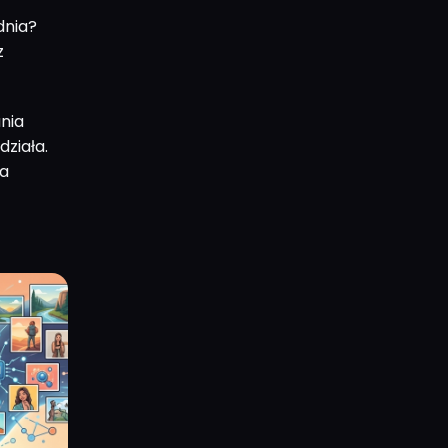
dnia?
z
ania
działa.
na