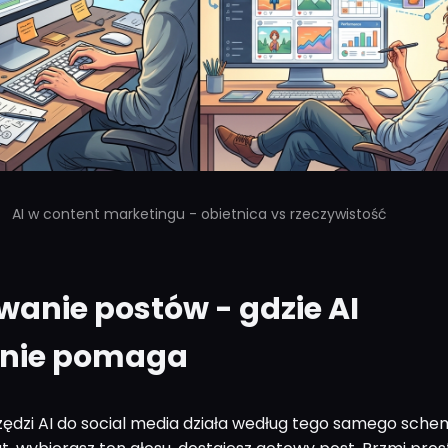
AI w content marketingu - obietnica vs rzeczywistość
anie postów - gdzie AI
znie pomaga
ędzi AI do social media działa według tego samego sche