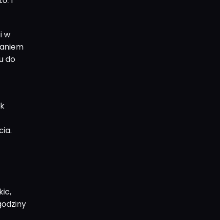
o. I
i w
waniem
u do
ak
ia.
ic,
godziny
z