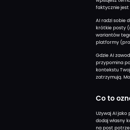
wpisujesz temat
faktycznie jest
AI radzi sobie
krótkie posty 
wariantów teg
platformy (pro
Gdzie AI zawod
przypomina po
kontekstu Twoje
zatrzymują. Mo
Co to oz
Używaj AI jako
dodaj własny k
na post potrzebu