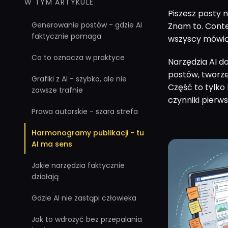
W TYM ARTYKULE
Piszesz posty n
Generowanie postów - gdzie AI
Znam to. Conte
faktycznie pomaga
wszyscy mówią,
Co to oznacza w praktyce
Narzędzia AI d
postów, tworzen
Grafiki z AI - szybko, ale nie
Część to tylko
zawsze trafnie
czynniki pierws
Prawa autorskie - szara strefa
Harmonogramy publikacji - tu
AI ma sens
Jakie narzędzia faktycznie
działają
Gdzie AI nie zastąpi człowieka
Jak to wdrożyć bez przepalania