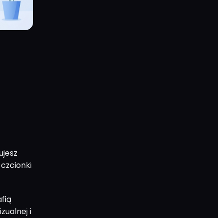
ujesz
 czcionki
fią
zualnej i