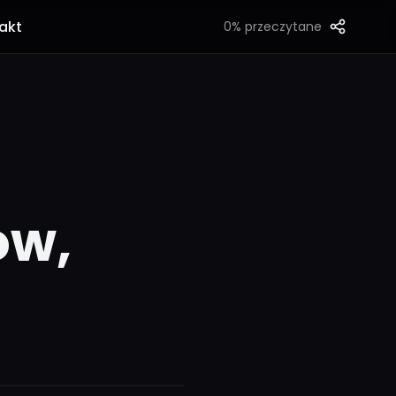
akt
0%
przeczytane
ów,