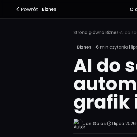
Powrót
O 
Biznes
Strona główna
›
Biznes
›
Biznes
·
6 min czytania
·
1 li
AI do 
autom
grafik
Jan Gajos
·
1 lipca 2026
·