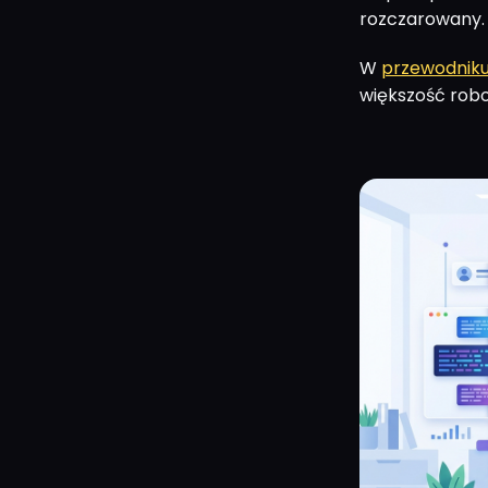
rozczarowany.
W
przewodniku
większość robo