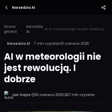
Narzedzia AI
Strona
Narzedzia
›
›
AI w meteorologii nie jest rewolucją. I dobrze
główna
AI
Narzedzia AI
·
7 min czytania
·
10 czerwca 2026
AI w meteorologii nie
jest rewolucją. I
dobrze
Jan Gajos
·
10 czerwca 2026
·
7 min czytania