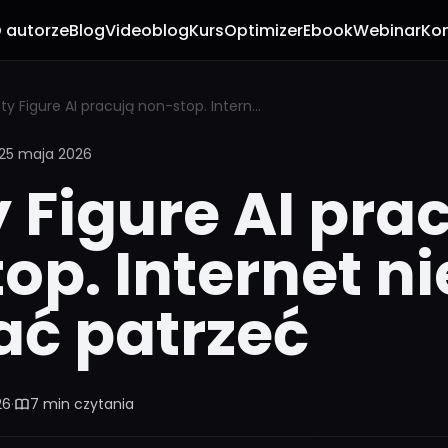
 autorze
Blog
Videoblog
Kurs
Optimizer
Ebook
Webinar
Ko
Roboty Figure AI pracują non-stop. Internet nie może przestać patrzeć
25 maja 2026
 Figure AI pra
op. Internet n
ać patrzeć
26
·
7 min czytania