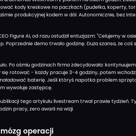
ować kody kreskowe na paczkach (pudełka, koperty, tor
taśmie produkcyjnej kodem w dół. Autonomicznie, bez inte
CEO Figure AI, od razu ostudził entuzjazm: "Celujemy w os
p. Poprzednie demo trwało godzinę. Duża szansa, że coś s
psuło. Po ośmiu godzinach firma zdecydowała: kontynuujem
 się rotować - każdy pracuje 3-4 godziny, potem wchodz
 naładować baterię. Jeśli któryś napotka problem sprzęt
am wywołuje zastępcę.
likacji tego artykułu livestream trwał prawie tydzień. T
dzin pracy, zero awarii na wizji.
- mózg operacji