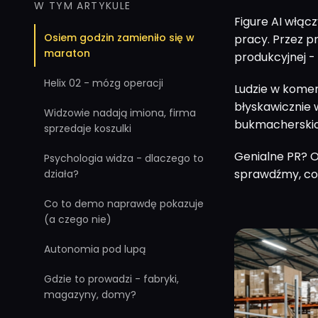
W TYM ARTYKULE
Figure AI włąc
Osiem godzin zamieniło się w
pracy. Przez p
maraton
produkcyjnej -
Helix 02 - mózg operacji
Ludzie w komen
błyskawicznie 
Widzowie nadają imiona, firma
bukmacherskich
sprzedaje koszulki
Genialne PR? O
Psychologia widza - dlaczego to
sprawdźmy, co 
działa?
Co to demo naprawdę pokazuje
(a czego nie)
Autonomia pod lupą
Gdzie to prowadzi - fabryki,
magazyny, domy?