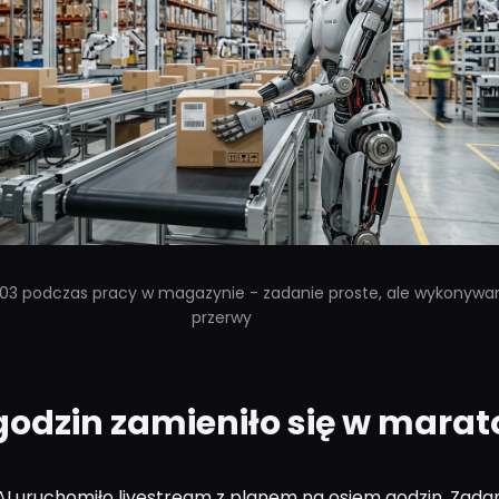
 03 podczas pracy w magazynie - zadanie proste, ale wykonywa
przerwy
odzin zamieniło się w marat
 AI uruchomiło livestream z planem na osiem godzin. Zada