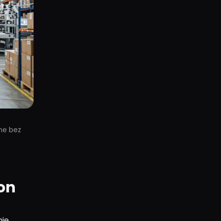
ne bez
on
nie