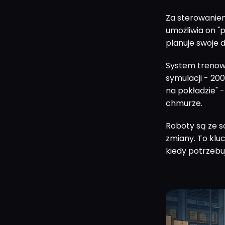
Za sterowaniem
umożliwia on "
planuje swoje 
System trenow
symulacji - 20
na pokładzie" -
chmurze.
Roboty są ze 
zmiany. To kluc
kiedy potrzebu