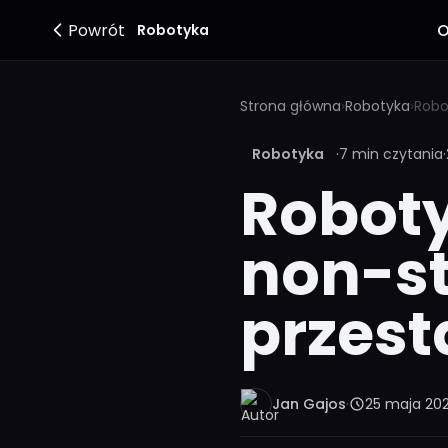
Powrót
O
Robotyka
Strona główna
›
Robotyka
›
Robotyka
·
7 min czytania
·
Roboty
non-st
przest
Jan Gajos
·
25 maja 20