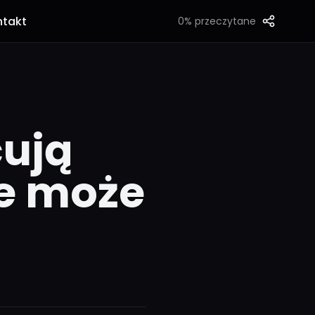
ntakt
0%
przeczytane
cują
ie może