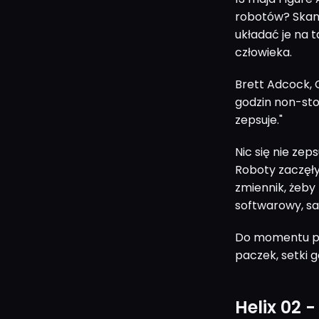
robotów? Skan
układać je na 
człowieka.
Brett Adcock, 
godzin non-sto
zepsuje."
Nic się nie ze
Roboty zaczęły
zmiennik, żeby
softwarowy, s
Do momentu pub
paczek, setki go
Helix 02 