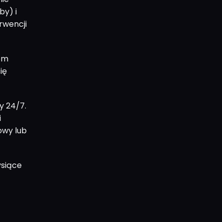
by) i
rwencji
iem
ię
y 24/7.
i
owy lub
ysiące