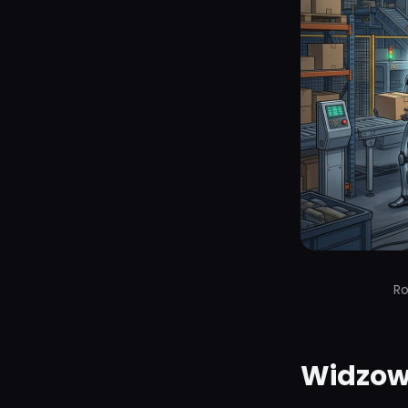
Ro
Widzowi