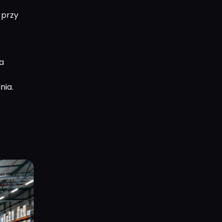
 przy
a
nia.