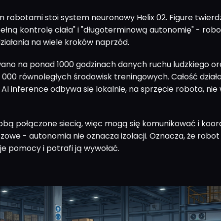
 robotami stoi system neuronowy Helix 02. Figure twierdz
pełną kontrolę ciała" i "długoterminową autonomię" - rob
działania na wiele kroków naprzód.
ano na ponad 1000 godzinach danych ruchu ludzkiego or
0 000 równoległych środowisk treningowych. Całość działa
 AI inference odbywa się lokalnie, na sprzęcie robota, nie
sobą połączone siecią, więc mogą się komunikować i ko
zowe - autonomia nie oznacza izolacji. Oznacza, że robot 
je pomocy i potrafi ją wywołać.