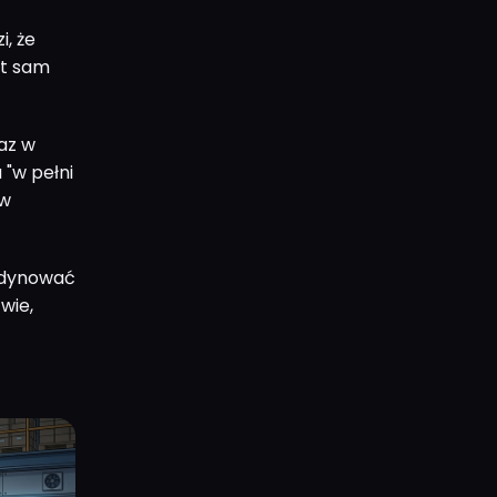
i, że
ot sam
az w
 "w pełni
 w
ordynować
wie,