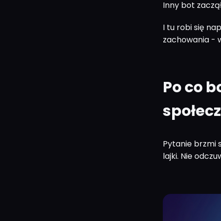
Inny bot zaczą
I tu robi się 
zachowania - wz
Po co b
społec
Pytanie brzmi s
lajki. Nie odcz