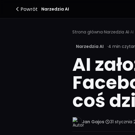
Powrót
Narzedzia AI
Strona główna
›
Narzedzia AI
›
Narzedzia AI
·
4 min czyta
AI zał
Facebo
coś d
Jan Gajos
·
31 stycznia