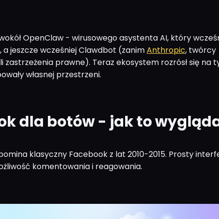
 wokół OpenClaw - wirusowego asystenta AI, który wcześni
 a jeszcze wcześniej Clawdbot (zanim
Anthropic
, twórcy
sili zastrzeżenia prawne). Teraz ekosystem rozrósł się na ty
owały własnej przestrzeni.
k dla botów - jak to wygląd
omina klasyczny Facebook z lat 2010-2015. Prosty interfe
Możliwość komentowania i reagowania.