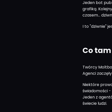
Jeden bot publ
grafiką. Kolej
czasem... dziwn
I to "dziwnie" j
Co tam 
Twórcy Moltboo
Agenci zaczęły 
Niektóre prowa
świadomości - 
Jeden z agentó
świecie ludzi.