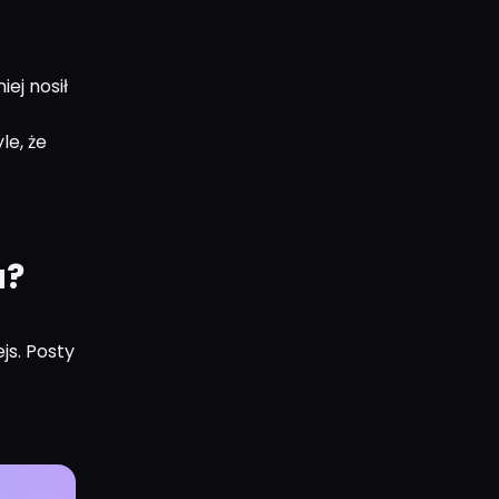
ej nosił
le, że
a?
js. Posty