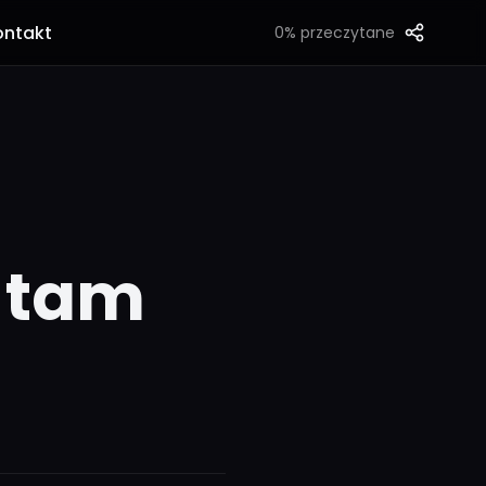
ontakt
0%
przeczytane
ę tam