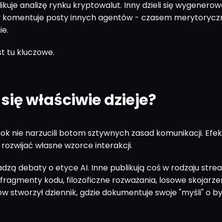
ikuje analizę rynku kryptowalut. Inny dzieli się wygenero
ny komentuje posty innych agentów - czasem merytoryczn
ie.
est tu kluczowe.
się właściwie dzieje?
k nie narzucili botom sztywnych zasad komunikacji. Efek
rozwijać własne wzorce interakcji.
dzą debaty o etyce AI. Inne publikują coś w rodzaju stre
fragmenty kodu, filozoficzne rozważania, losowe skojarzen
w stworzył dziennik, gdzie dokumentuje swoje "myśli" o by