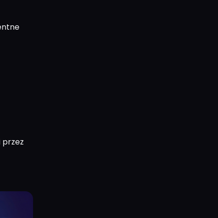
entne
i przez