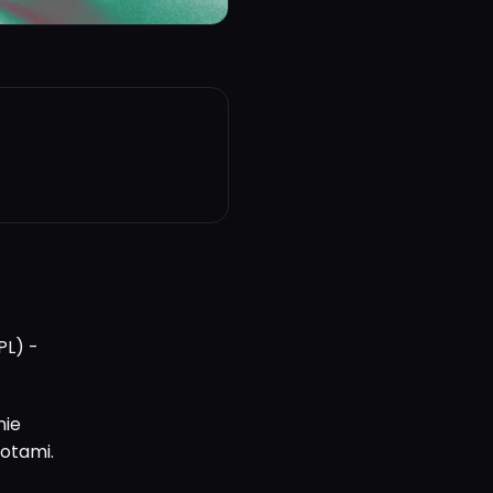
PL) -
nie
botami.