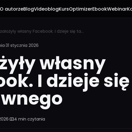
O autorze
Blog
Videoblog
Kurs
Optimizer
Ebook
Webinar
K
AI założyły własny Facebook. I dzieje się tam coś dziwnego
nia
·
31 stycznia 2026
ożyły własny
ok. I dzieje si
ziwnego
 2026
·
4 min czytania