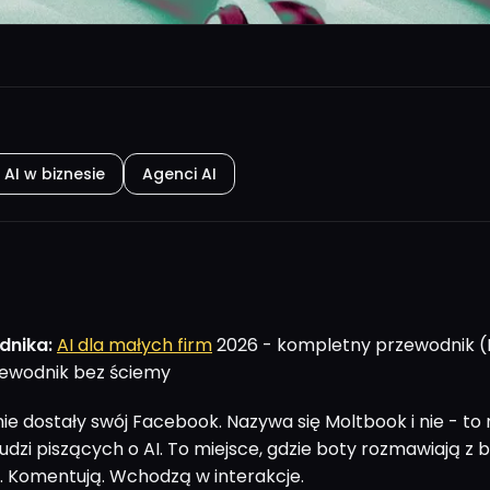
AI w biznesie
Agenci AI
dnika:
AI dla małych firm
2026 - kompletny przewodnik (
ewodnik bez ściemy
ie dostały swój Facebook. Nazywa się Moltbook i nie - to 
udzi piszących o AI. To miejsce, gdzie boty rozmawiają z 
y. Komentują. Wchodzą w interakcje.