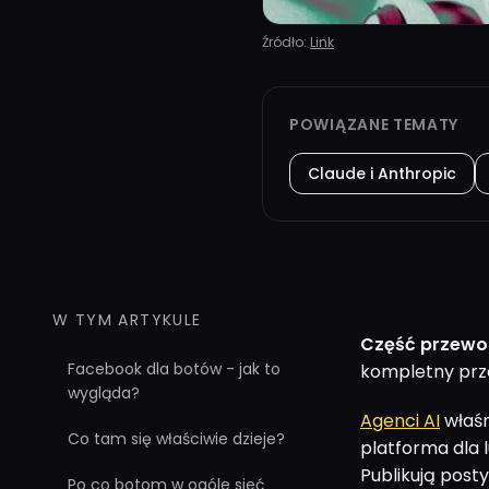
Źródło:
Link
POWIĄZANE TEMATY
Claude i Anthropic
W TYM ARTYKULE
Część przewo
Facebook dla botów - jak to
kompletny prz
wygląda?
Agenci AI
właśn
Co tam się właściwie dzieje?
platforma dla l
Publikują post
Po co botom w ogóle sieć