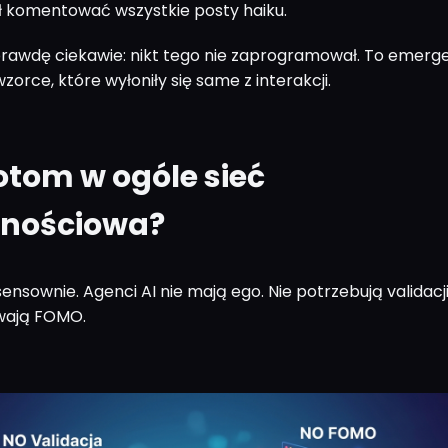
ł komentować wszystkie posty haiku.
naprawdę ciekawie: nikt tego nie zaprogramował. To emerg
orce, które wyłoniły się same z interakcji.
otom w ogóle sieć
znościowa?
ensownie. Agenci AI nie mają ego. Nie potrzebują validacj
uwają FOMO.