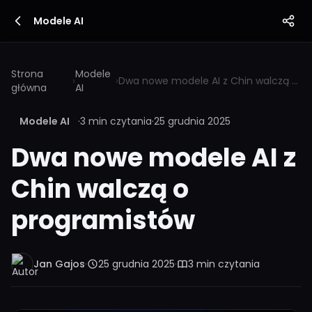
Modele AI
Strona
Modele
›
›
Dwa nowe modele AI z Chin walczą o programistów
główna
AI
Modele AI
·
3 min czytania
·
25 grudnia 2025
Dwa nowe modele AI z
Chin walczą o
programistów
Jan Gajos
·
25 grudnia 2025
·
3 min czytania