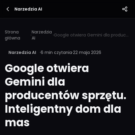
Narzedzia AI
Strona
Narzedzia
›
›
Google otwiera Gemini dla producentów sprzętu. Inteligentny dom dla mas
główna
AI
Narzedzia AI
·
6 min czytania
·
22 maja 2026
Google otwiera
Gemini dla
producentów sprzętu.
Inteligentny dom dla
mas