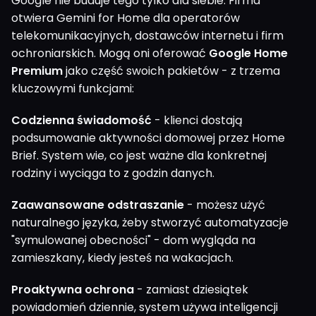
Google nie buduje tego tylko dla siebie. Firma
otwiera Gemini for Home dla operatorów
telekomunikacyjnych, dostawców internetu i firm
ochroniarskich. Mogą oni oferować
Google Home
Premium
jako część swoich pakietów - z trzema
kluczowymi funkcjami:
Codzienna świadomość
- klienci dostają
podsumowanie aktywności domowej przez Home
Brief. System wie, co jest ważne dla konkretnej
rodziny i wyciąga to z godzin danych.
Zaawansowane odstraszanie
- możesz użyć
naturalnego języka, żeby stworzyć automatyzacje
"symulowanej obecności" - dom wygląda na
zamieszkany, kiedy jesteś na wakacjach.
Proaktywna ochrona
- zamiast dziesiątek
powiadomień dziennie, system używa inteligencji