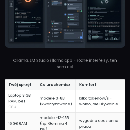
Ollama, LM Studio i llama.cpp - różne interfejsy, ten
sam cel
Twój sprzęt
Co uruchomisz
Komfort
Laptop 8 GB
modele 3-8B
kilka tokenów/s -
RAM, bez
(kwantyzowane)
wolno, ale używalnie
GPU
modele ~12-13B
wygodna codzienna
16 GB RAM
(np. Gemma 4
praca
12B)