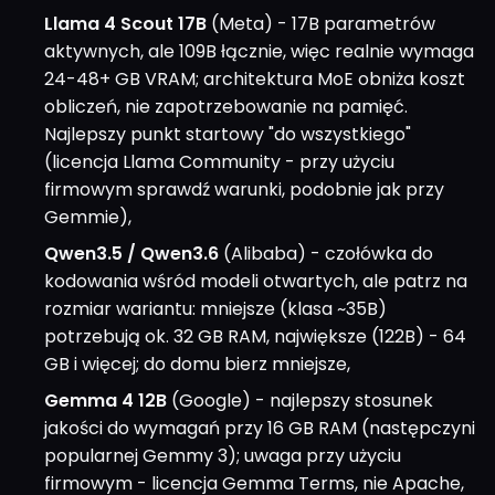
Llama 4 Scout 17B
(Meta) - 17B parametrów
aktywnych, ale 109B łącznie, więc realnie wymaga
24-48+ GB VRAM; architektura MoE obniża koszt
obliczeń, nie zapotrzebowanie na pamięć.
Najlepszy punkt startowy "do wszystkiego"
(licencja Llama Community - przy użyciu
firmowym sprawdź warunki, podobnie jak przy
Gemmie),
Qwen3.5 / Qwen3.6
(Alibaba) - czołówka do
kodowania wśród modeli otwartych, ale patrz na
rozmiar wariantu: mniejsze (klasa ~35B)
potrzebują ok. 32 GB RAM, największe (122B) - 64
GB i więcej; do domu bierz mniejsze,
Gemma 4 12B
(Google) - najlepszy stosunek
jakości do wymagań przy 16 GB RAM (następczyni
popularnej Gemmy 3); uwaga przy użyciu
firmowym - licencja Gemma Terms, nie Apache,