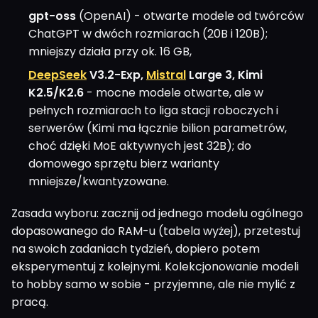
gpt-oss
(OpenAI) - otwarte modele od twórców
ChatGPT w dwóch rozmiarach (20B i 120B);
mniejszy działa przy ok. 16 GB,
DeepSeek
V3.2-Exp,
Mistral
Large 3, Kimi
K2.5/K2.6
- mocne modele otwarte, ale w
pełnych rozmiarach to liga stacji roboczych i
serwerów (Kimi ma łącznie bilion parametrów,
choć dzięki MoE aktywnych jest 32B); do
domowego sprzętu bierz warianty
mniejsze/kwantyzowane.
Zasada wyboru: zacznij od jednego modelu ogólnego
dopasowanego do RAM-u (tabela wyżej), przetestuj
na swoich zadaniach tydzień, dopiero potem
eksperymentuj z kolejnymi. Kolekcjonowanie modeli
to hobby samo w sobie - przyjemne, ale nie mylić z
pracą.