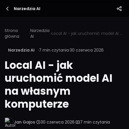
Narzedzia AI
Strona
Narzedzia
›
›
Local AI - jak uruchomić model AI na własnym komputerze
główna
AI
Narzedzia AI
·
7 min czytania
·
30 czerwca 2026
Local AI - jak
uruchomić model AI
na własnym
komputerze
Jan Gajos
·
30 czerwca 2026
·
7 min czytania