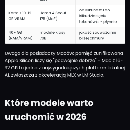
od kilkunastu do
Karta z 10-12
Llama 4 Scout
kilkudziesięciu
GB VRAM
17B (MoE)
tokenów/s - płynnie
40+ GB
modele klasy
jakość zauważalnie
(RAM/VRAM)
70B
bliżej chmury
Uwaga dla posiadaczy Maców: pamięć zunifikowana
Apple Silicon liczy się "podwójnie dobrze" - Mac z 16-
32 GB to jedna z najwygodniejszych platform lokalnej
AI, zwłaszcza z akceleracją MLX w LM Studio.
Które modele warto
uruchomić w 2026