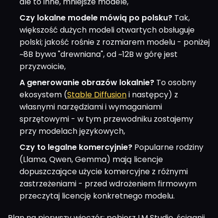
ale to inne, mniejsze modele,
Czy lokalne modele mówią po polsku?
Tak,
większość dużych modeli otwartych obsługuje
polski; jakość rośnie z rozmiarem modelu - poniżej
~8B bywa "drewniana", od ~12B w górę jest
przyzwoicie,
A generowanie obrazów lokalnie?
To osobny
ekosystem (
Stable Diffusion
i następcy) z
własnymi narzędziami i wymaganiami
sprzętowymi - w tym przewodniku zostajemy
przy modelach językowych,
Czy to legalne komercyjnie?
Popularne rodziny
(Llama, Qwen, Gemma) mają licencje
dopuszczające użycie komercyjne z różnymi
zastrzeżeniami - przed wdrożeniem firmowym
przeczytaj licencję konkretnego modelu.
Plan na pierwszy wieczór: pobierz LM Studio, ściągnij