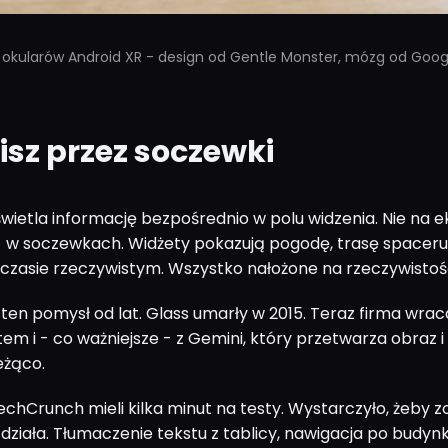
 okularów Android XR - design od Gentle Monster, mózg od Goog
isz przez soczewki
wietla informację bezpośrednio w polu widzenia. Nie na e
 w soczewkach. Widżety pokazują pogodę, trasę spaceru
czasie rzeczywistym. Wszystko nałożone na rzeczywistoś
 ten pomysł od lat. Glass umarły w 2015. Teraz firma wrac
em i - co ważniejsze - z Gemini, który przetwarza obraz i
eżąco.
echCrunch mieli kilka minut na testy. Wystarczyło, żeby 
działa. Tłumaczenie tekstu z tablicy, nawigacja po budynk