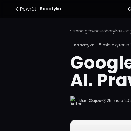
Powrót
O
Robotyka
Strona główna
›
Robotyka
›
Googl
Robotyka
·
5 min czytania
·
Google
AI. Pr
Jan Gajos
·
25 maja 20