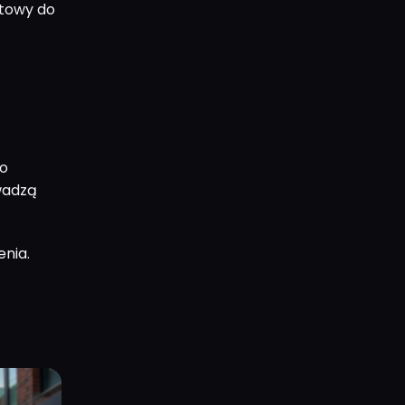
otowy do
po
wadzą
enia.