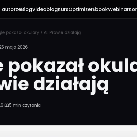
 autorze
Blog
Videoblog
Kurs
Optimizer
Ebook
Webinar
Ko
e pokazał okulary z AI. Prawie działają
25 maja 2026
 pokazał okula
awie działają
26
·
5 min czytania