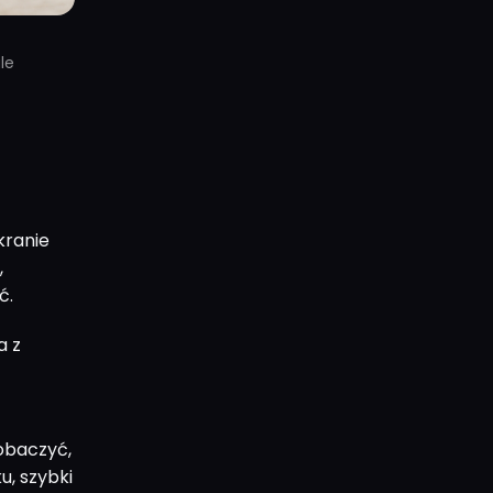
le
kranie
,
ć.
a z
zobaczyć,
u, szybki