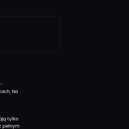
 -
kach. Na
ają tylko
z pełnym