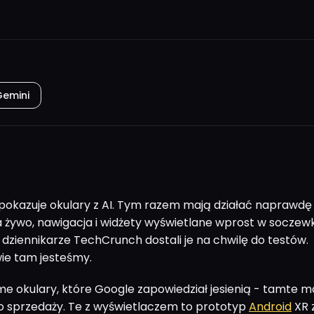
Gemini
okazuje okulary z AI. Tym razem mają działać naprawdę
 żywo, nawigacja i widżety wyświetlane wprost w soczew
 dziennikarze TechCrunch dostali je na chwilę do testów.
ie tam jesteśmy.
ame okulary, które Google zapowiedział jesienią - tamte m
do sprzedaży. Te z wyświetlaczem to prototyp
Android
XR 