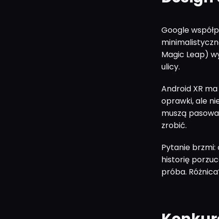
Google współp
minimalistyczn
Magic Leap) wyg
ulicy.
Android XR ma 
oprawki, ale nie
muszą pasować 
zrobić.
Pytanie brzmi
historię porzuc
próba. Różnic
Konkure