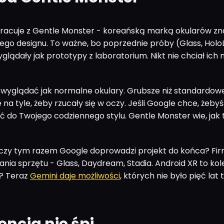
racuje z Gentle Monster - koreańską marką okularów zn
ego designu. To ważne, bo poprzednie próby (Glass, Holo
lądały jak prototypy z laboratorium. Nikt nie chciał ich 
wyglądać jak normalne okulary. Grubsze niż standardow
 na tyle, żeby rzucały się w oczy. Jeśli Google chce, żebyś 
do Twojego codziennego stylu. Gentle Monster wie, jak 
: czy tym razem Google doprowadzi projekt do końca? Fi
ania sprzętu - Glass, Daydream, Stadia. Android XR to kol
a? Teraz
Gemini daje możliwości
, których nie było pięć lat
ncja nie śpi