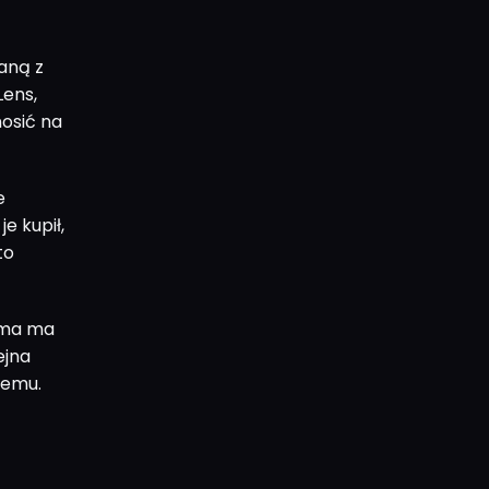
aną z
Lens,
nosić na
e
je kupił,
to
rma ma
ejna
 temu.