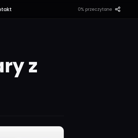
ntakt
0%
przeczytane
ry z