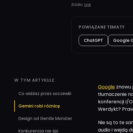
Źródło:
Link
POWIĄZANE TEMATY
ChatGPT
Google 
W TYM ARTYKULE
Google
znowu p
Co widzisz przez soczewki
tłumaczenie na
konferencji I/O
Gemini robi różnicę
Werdykt? Praw
Design od Gentle Monster
Nie są to te s
audio i wejdą 
Konkurencja nie śpi