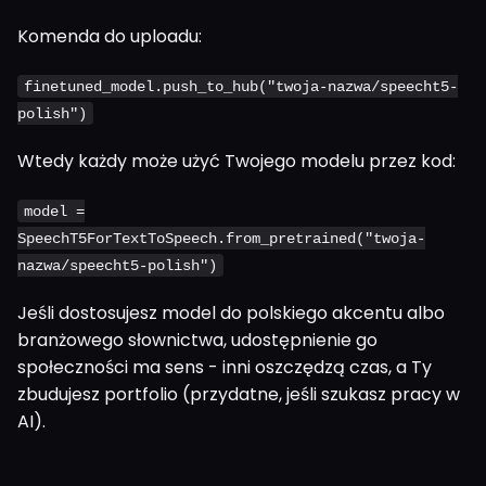
Komenda do uploadu:
finetuned_model.push_to_hub("twoja-nazwa/speecht5-
polish")
Wtedy każdy może użyć Twojego modelu przez kod:
model =
SpeechT5ForTextToSpeech.from_pretrained("twoja-
nazwa/speecht5-polish")
Jeśli dostosujesz model do polskiego akcentu albo
branżowego słownictwa, udostępnienie go
społeczności ma sens - inni oszczędzą czas, a Ty
zbudujesz portfolio (przydatne, jeśli szukasz pracy w
AI).