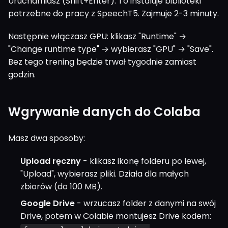
Uruchamiasz (Shift+Enter). To instaluje biblioteki
potrzebne do pracy z SpeechT5. Zajmuje 2-3 minuty.
Następnie włączasz GPU: klikasz "Runtime" →
"Change runtime type" → wybierasz "GPU" → "Save".
Bez tego trening będzie trwał tygodnie zamiast
godzin.
Wgrywanie danych do Colaba
Masz dwa sposoby:
Upload ręczny
- klikasz ikonę folderu po lewej,
"Upload", wybierasz pliki. Działa dla małych
zbiorów (do 100 MB).
Google Drive
- wrzucasz folder z danymi na swój
Drive, potem w Colabie montujesz Drive kodem: