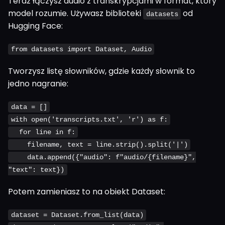
Teraz łączysz audio z transkrypcjami w format, który
model rozumie. Używasz biblioteki
od
datasets
Hugging Face:
from datasets import Dataset, Audio
Tworzysz listę słowników, gdzie każdy słownik to
jedno nagranie:
data = []
with open('transcripts.txt', 'r') as f:
for line in f:
filename, text = line.strip().split('|')
data.append({"audio": f"audio/{filename}",
"text": text})
Potem zamieniasz to na obiekt Dataset:
dataset = Dataset.from_list(data)