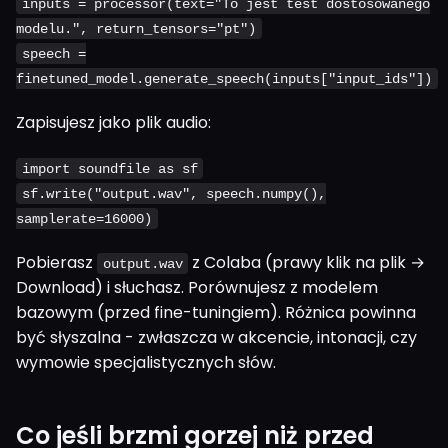
inputs = processor(text="To jest test dostosowanego
modelu.", return_tensors="pt")
speech =
finetuned_model.generate_speech(inputs["input_ids"])
Zapisujesz jako plik audio:
import soundfile as sf
sf.write("output.wav", speech.numpy(),
samplerate=16000)
Pobierasz
z Colaba (prawy klik na plik →
output.wav
Download) i słuchasz. Porównujesz z modelem
bazowym (przed fine-tuningiem). Różnica powinna
być słyszalna - zwłaszcza w akcencie, intonacji, czy
wymowie specjalistycznych słów.
Co jeśli brzmi gorzej niż przed