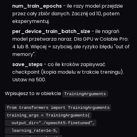
num_train_epochs
- ile razy model przejdzie
przez cały zbiór danych. Zacznij od 10, potem
eksperymentuj.
per_device_train_batch_size
- ile nagrań
model przetwarza naraz. Dla GPU w Colabie Pro:
4 lub 8. Więcej = szybciej, ale ryzyko błędu "out of
memory".
save_steps
- co ile kroków zapisywać
checkpoint (kopia modelu w trakcie treningu).
Ustaw na 500.
Wpisujesz to w obiekcie
:
TrainingArguments
from transformers import TrainingArguments
training_args = TrainingArguments(
output_dir="./speecht5-finetuned",
learning_rate=1e-5,