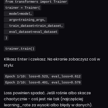
from transformers import Trainer
trainer = Trainer(
model=model,
args=training_args,
train_dataset=train_dataset,
eval_dataset=eval_dataset
)
trainer.train()
Klikasz Enter i czekasz. Na ekranie zobaczysz coś w
stylu:
Epoch 1/10: loss=0.523, eval_loss=0.612
Epoch 2/10: loss=0.401, eval_loss=0.578
Loss powinien spadać. Jeśli rośnie albo skacze
chaotycznie - coś jest nie tak (najczęściej:
learning_rate za wysoki albo błędy w danych).