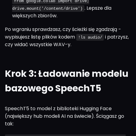
from google.colab import drive;
. Lepsze dla
drive.mount('/content/drive')
większych zbiorów.
Po wgraniu sprawdzasz, czy ścieżki się zgadzają -
wypisujesz listę plików kodem
i patrzysz,
!ls audio/
czy widać wszystkie WAV-y.
Krok 3: Ładowanie modelu
bazowego SpeechT5
SpeechT5 to model z biblioteki Hugging Face
(największy hub modeli AI na świecie). Ściągasz go
tak: