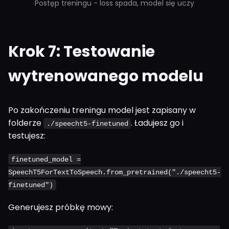
Postęp treningu - loss spada, model się uczy
Krok 7: Testowanie
wytrenowanego modelu
Po zakończeniu treningu model jest zapisany w
folderze
. Ładujesz go i
./speecht5-finetuned
testujesz:
finetuned_model =
SpeechT5ForTextToSpeech.from_pretrained("./speecht5-
finetuned")
Generujesz próbkę mowy: