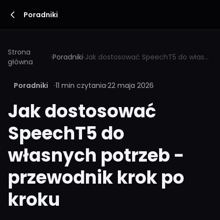
Poradniki
Strona
›
Poradniki
›
Jak dostosować SpeechT5 do własnych potrzeb - przewodnik krok po kroku
główna
Poradniki
·
11 min czytania
·
22 maja 2026
Jak dostosować
SpeechT5 do
własnych potrzeb -
przewodnik krok po
kroku