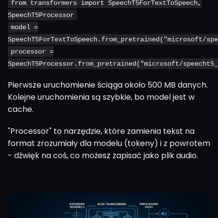
from transformers import SpeechT5ForTextToSpeech,
SpeechT5Processor
model =
SpeechT5ForTextToSpeech.from_pretrained("microsoft/spe
processor =
SpeechT5Processor.from_pretrained("microsoft/speecht5_
Pierwsze uruchomienie ściąga około 500 MB danych.
Kolejne uruchomienia są szybkie, bo model jest w
cache.
"Processor" to narzędzie, które zamienia tekst na
format zrozumiały dla modelu (tokeny) i z powrotem
- dźwięk na coś, co możesz zapisać jako plik audio.