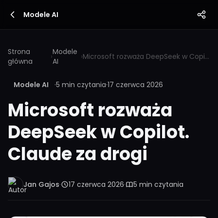
Modele AI
Strona
Modele
›
›
Microsoft rozważa DeepSeek w Copilot. Claude za drogi
główna
AI
Modele AI
·
5 min czytania
·
17 czerwca 2026
Microsoft rozważa
DeepSeek w Copilot.
Claude za drogi
Jan Gajos
·
17 czerwca 2026
·
5 min czytania