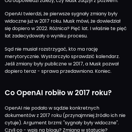
Od odpowiedzi zależy, czy Musk zdążył z pozwem.
OpenAI twierdzi, że pierwsze sygnały zmiany były
widoczne już w 2017 roku. Musk mówi, że dowiedział
się dopiero w 2022. Różnica? Pięć lat. I właśnie te pięć
lat zadecydowały o wyniku procesu.
Sąd nie musiał rozstrzygać, kto ma rację
merytorycznie. Wystarczyło sprawdzić kalendarz.
Jeśli zmiany były publiczne w 2017, a Musk pozwał
dopiero teraz - sprawa przedawniona. Koniec.
Co OpenAI robiło w 2017 roku?
OpenAI nie podało w sądzie konkretnych
dokumentów z 2017 roku (przynajmniej źródło ich nie
cytuje). Argument brzmi: "sygnały były widoczne".
Czyli co - wpis na blogu? Zmiana w statucie?