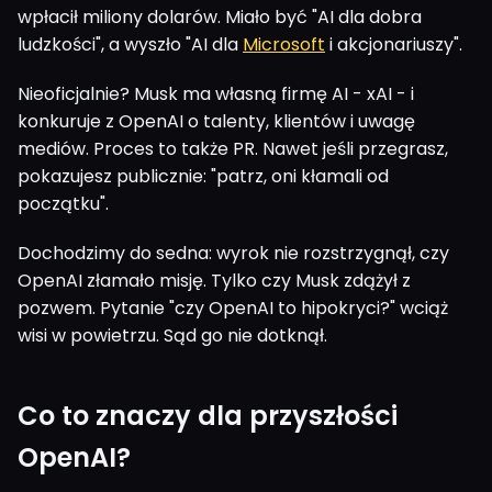
wpłacił miliony dolarów. Miało być "AI dla dobra
ludzkości", a wyszło "AI dla
Microsoft
i akcjonariuszy".
Nieoficjalnie? Musk ma własną firmę AI - xAI - i
konkuruje z OpenAI o talenty, klientów i uwagę
mediów. Proces to także PR. Nawet jeśli przegrasz,
pokazujesz publicznie: "patrz, oni kłamali od
początku".
Dochodzimy do sedna: wyrok nie rozstrzygnął, czy
OpenAI złamało misję. Tylko czy Musk zdążył z
pozwem. Pytanie "czy OpenAI to hipokryci?" wciąż
wisi w powietrzu. Sąd go nie dotknął.
Co to znaczy dla przyszłości
OpenAI?