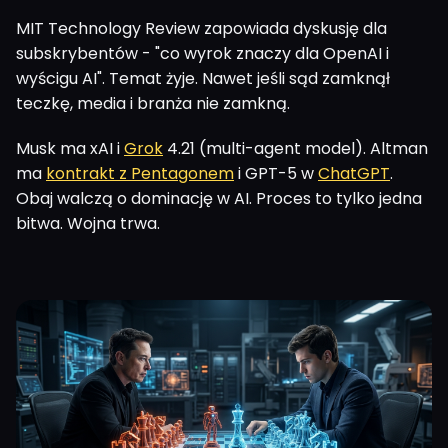
MIT Technology Review zapowiada dyskusję dla
subskrybentów - "co wyrok znaczy dla OpenAI i
wyścigu AI". Temat żyje. Nawet jeśli sąd zamknął
teczkę, media i branża nie zamkną.
Musk ma xAI i
Grok
4.21 (multi-agent model). Altman
ma
kontrakt z Pentagonem
i GPT-5 w
ChatGPT
.
Obaj walczą o dominację w AI. Proces to tylko jedna
bitwa. Wojna trwa.