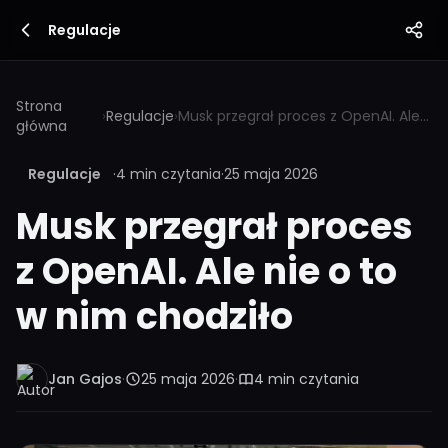
Regulacje
Strona
›
Regulacje
›
Musk przegrał proces z OpenAI. Ale nie o to w nim chodziło
główna
Regulacje
·
4 min czytania
·
25 maja 2026
Musk przegrał proces
z OpenAI. Ale nie o to
w nim chodziło
Jan Gajos
·
25 maja 2026
·
4 min czytania