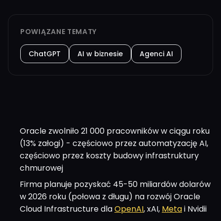
POWIĄZANE TEMATY
ChatGPT
AI w biznesie
Agenci AI
Oracle zwolniło 21 000 pracowników w ciągu roku
(13% załogi) - częściowo przez automatyzację AI,
częściowo przez koszty budowy infrastruktury
chmurowej
Firma planuje pozyskać 45-50 miliardów dolarów
w 2026 roku (połowa z długu) na rozwój Oracle
Cloud Infrastructure dla
OpenAI
, xAI,
Meta
i Nvidii