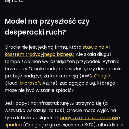
się na to.
Model na przyszłość czy
desperacki ruch?
Oracle nie jest jedyną firmą, która
stawia na AI
kosztem tradycyjnego biznesu
. Ale skala długu i
tempo zwolnień wyróżniają ten przypadek. Pytanie
brzmi: czy Oracle buduje przyszłość, czy desperacko
próbuje nadążyć za konkurencją (AWS,
Google
Cloud,
Microsoft
Azure), zaciągając dług, którego
może nie być w stanie spłacić?
Jeśli popyt na infrastrukturę AI utrzyma się (a
wszystko wskazuje, że tak), Oracle może wyjść na
tym dobrze. Jeśli jednak
ceny za moc obliczeniową
spadną
(Google już grozi cięciem o 80%), albo klienci