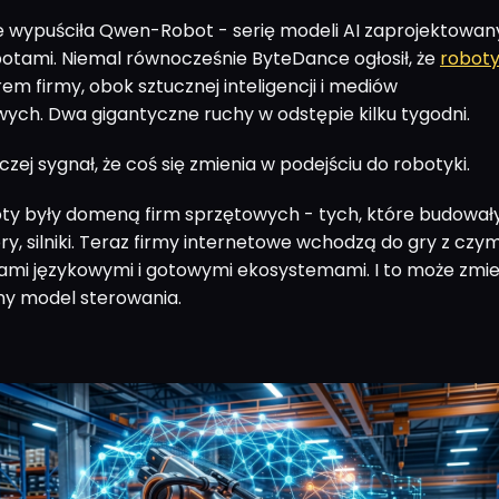
e wypuściła Qwen-Robot - serię modeli AI zaprojektowa
otami. Niemal równocześnie ByteDance ogłosił, że
robot
arem firmy, obok sztucznej inteligencji i mediów
ych. Dwa gigantyczne ruchy w odstępie kilku tygodni.
ej sygnał, że coś się zmienia w podejściu do robotyki.
oty były domeną firm sprzętowych - tych, które budował
ry, silniki. Teraz firmy internetowe wchodzą do gry z czy
mi językowymi i gotowymi ekosystemami. I to może zmie
jny model sterowania.