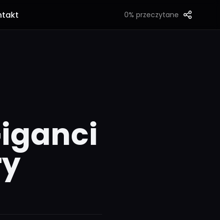
ntakt
0%
przeczytane
Giganci
ry