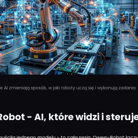
 AI zmieniają sposób, w jaki roboty uczą się i wykonują zadania
bot - AI, które widzi i steruj
puściła jednego modelu - to cała seria. Qwen-Robot łączy