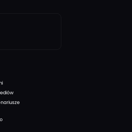
mi
mediów
enariusze
do