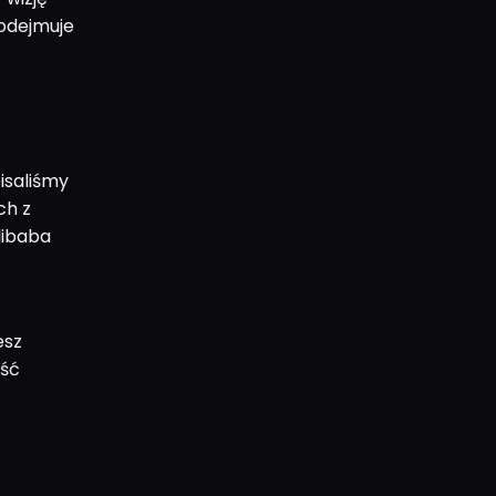
podejmuje
isaliśmy
ch z
libaba
esz
ość