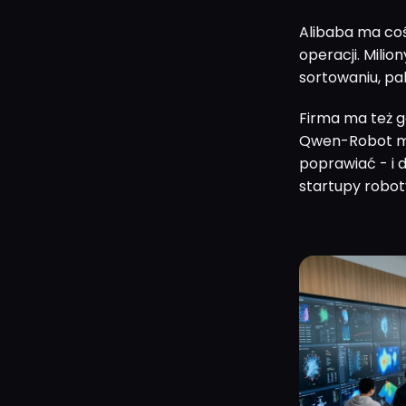
Alibaba ma coś
operacji. Milio
sortowaniu, pa
Firma ma też g
Qwen-Robot mo
poprawiać - i 
startupy robot