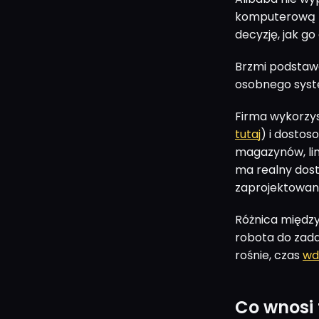
komputerową z 
decyzję, jak go
Brzmi podstaw
osobnego system
Firma wykorzys
tutaj
) i dostos
magazynów, lin
ma realny dost
zaprojektowane
Różnica międz
robota do zada
rośnie, czas
wd
Co wnosi 