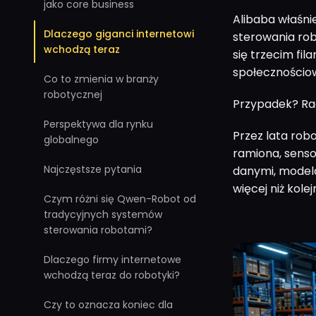
jako core business
Alibaba właśni
Dlaczego giganci internetowi
sterowania rob
wchodzą teraz
się trzecim fil
społecznościow
Co to zmienia w branży
robotycznej
Przypadek? Racz
Perspektywa dla rynku
Przez lata rob
globalnego
ramiona, senso
Najczęstsze pytania
danymi, modela
więcej niż kole
Czym różni się Qwen-Robot od
tradycyjnych systemów
sterowania robotami?
Dlaczego firmy internetowe
wchodzą teraz do robotyki?
Czy to oznacza koniec dla