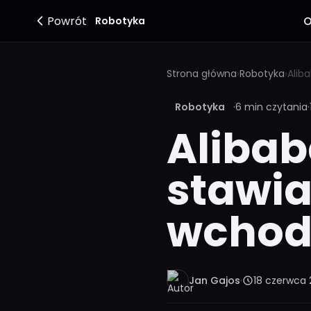
Powrót
O
Robotyka
Strona główna
›
Robotyka
›
Robotyka
·
6 min czytania
·
Alibab
stawia
wchod
Jan Gajos
·
18 czerwca