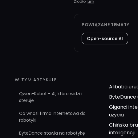
Źródło:
Link
POWIĄZANE TEMATY
Open-source AI
W TYM ARTYKULE
Alibaba uru
Qwen-Robot - AI, które widzi i
ByteDance u
steruje
Giganci int
Co wnosi firma internetowa do
użycia
robotyki
Chińska bra
inteligencji
ByteDance stawia na robotykę