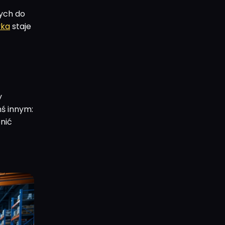
nych do
yka
staje
y
mś innym:
nić