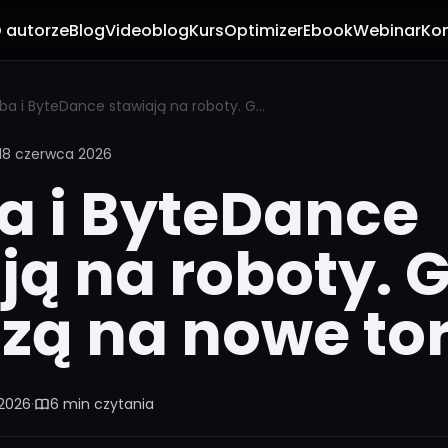
 autorze
Blog
Videoblog
Kurs
Optimizer
Ebook
Webinar
Ko
Alibaba i ByteDance stawiają na roboty. Giganci wchodzą na nowe tory
18 czerwca 2026
a i ByteDance
ją na roboty. 
zą na nowe to
 2026
·
6 min czytania