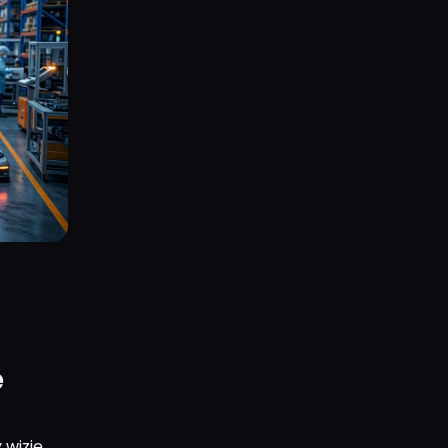
e
 wizję