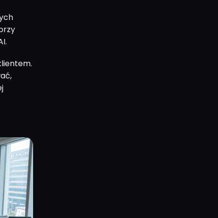
tych
 przy
I.
klientem.
ać,
j