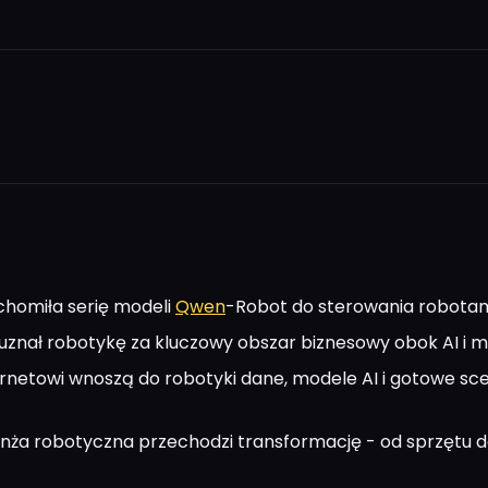
chomiła serię modeli
Qwen
-Robot do sterowania robota
znał robotykę za kluczowy obszar biznesowy obok AI i 
ernetowi wnoszą do robotyki dane, modele AI i gotowe sc
nża robotyczna przechodzi transformację - od sprzętu 