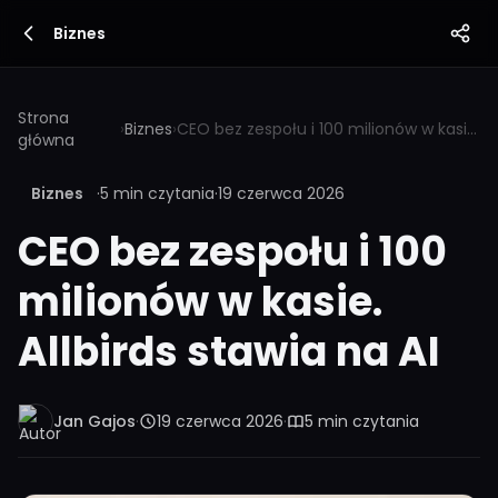
Biznes
Strona
›
Biznes
›
CEO bez zespołu i 100 milionów w kasie. Allbirds stawia na AI
główna
Biznes
·
5 min czytania
·
19 czerwca 2026
CEO bez zespołu i 100
milionów w kasie.
Allbirds stawia na AI
Jan Gajos
·
19 czerwca 2026
·
5 min czytania