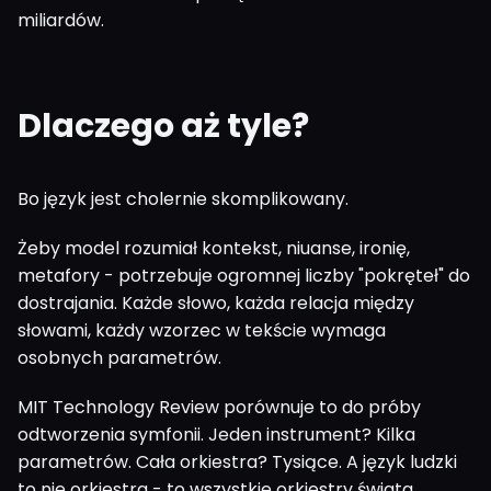
miliardów.
Dlaczego aż tyle?
Bo język jest cholernie skomplikowany.
Żeby model rozumiał kontekst, niuanse, ironię,
metafory - potrzebuje ogromnej liczby "pokręteł" do
dostrajania. Każde słowo, każda relacja między
słowami, każdy wzorzec w tekście wymaga
osobnych parametrów.
MIT Technology Review porównuje to do próby
odtworzenia symfonii. Jeden instrument? Kilka
parametrów. Cała orkiestra? Tysiące. A język ludzki
to nie orkiestra - to wszystkie orkiestry świata