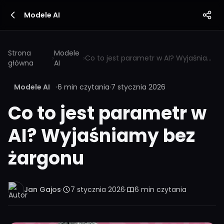
Modele AI
Strona
Modele
›
›
Co to jest parametr w AI? Wyjaśniamy bez żargonu
główna
AI
Modele AI
·
6 min czytania
·
7 stycznia 2026
Co to jest parametr w
AI? Wyjaśniamy bez
żargonu
Jan Gajos
·
7 stycznia 2026
·
6 min czytania