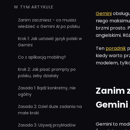
W TYM ARTYKULE
Gemini
obsługuj
Zanim zaczniesz - co musisz
niego maksimum
wiedzieć o Gemini AI po polsku
brzmi prosto. 
angielskimi. Ró
Krok 1: Jak ustawić język polski w
Gemini
Ten
poradnik
p
kiedy warto prz
Co z aplikacją mobilną?
modelem, tylk
Krok 2: Jak pisać prompty po
polsku, żeby działały
Zanim z
Zasada 1: Bądź konkretny, nie
ogólny
Gemini
Zasada 2: Dziel duże zadania na
małe kroki
Gemini to mod
Zasada 3: Używaj przykładów