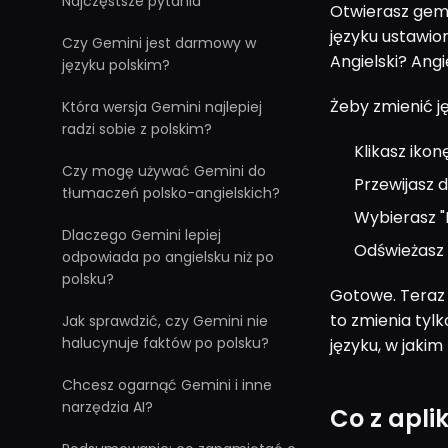
Najczęstsze pytania
Otwierasz gemin
języku ustawio
Czy Gemini jest darmowy w
Angielski? Angie
języku polskim?
Żeby zmienić ję
Która wersja Gemini najlepiej
radzi sobie z polskim?
Klikasz iko
Czy mogę używać Gemini do
Przewijasz d
tłumaczeń polsko-angielskich?
Wybierasz "P
Dlaczego Gemini lepiej
Odświeżasz
odpowiada po angielsku niż po
polsku?
Gotowe. Teraz 
to zmienia tylk
Jak sprawdzić, czy Gemini nie
halucynuje faktów po polsku?
języku, w jakim
Chcesz ogarnąć Gemini i inne
narzędzia AI?
Co z apli