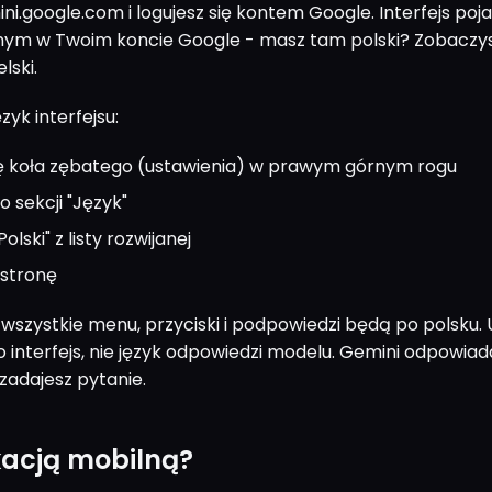
i.google.com i logujesz się kontem Google. Interfejs poja
nym w Twoim koncie Google - masz tam polski? Zobaczysz
lski.
zyk interfejsu:
nę koła zębatego (ustawienia) w prawym górnym rogu
o sekcji "Język"
olski" z listy rozwijanej
 stronę
wszystkie menu, przyciski i podpowiedzi będą po polsku.
o interfejs, nie język odpowiedzi modelu. Gemini odpowia
 zadajesz pytanie.
kacją mobilną?