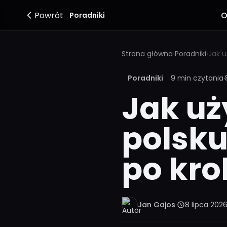
Powrót
O
Poradniki
Strona główna
›
Poradniki
›
Poradniki
·
9 min czytania
·
Jak uż
polsku
po kro
Jan Gajos
·
8 lipca 202