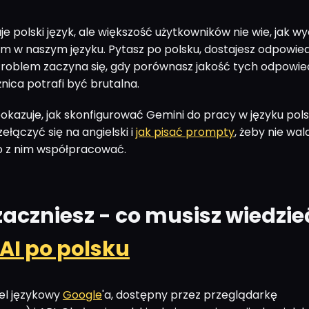
e polski język, ale większość użytkowników nie wie, jak w
 w naszym języku. Pytasz po polsku, dostajesz odpowied
Problem zaczyna się, gdy porównasz jakość tych odpowied
żnica potrafi być brutalna.
okazuje, jak skonfigurować Gemini do pracy w języku pols
ełączyć się na angielski i
jak pisać prompty
, żeby nie wal
o z nim współpracować.
aczniesz - co musisz wiedzie
AI po polsku
el językowy
Google
'a, dostępny przez przeglądarkę