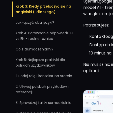
(gemini.google.
Krok 3: Kiedy przełączyć się na
model AI - tre
angielski (i dlaczego)
w angielskim je
Jak łączyć oba języki?
Potrzebujesz:
Krok 4: Porównanie odpowiedzi PL
Konto Goog
vs EN - realne różnice
Dostęp do i
Co z tłumaczeniami?
10 minut na 
Krok 5: Najlepsze praktyki dla
Nie musisz nic
polskich użytkowników
aplikacji.
1. Podaj rolę i kontekst na starcie
2. Używaj polskich przykładów i
referencji
3. Sprawdzaj fakty samodzielnie