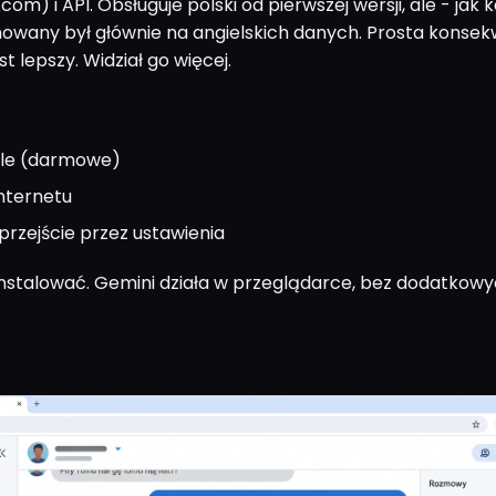
com) i API. Obsługuje polski od pierwszej wersji, ale - jak 
nowany był głównie na angielskich danych. Prosta konsek
st lepszy. Widział go więcej.
le (darmowe)
nternetu
przejście przez ustawienia
 instalować. Gemini działa w przeglądarce, bez dodatkow