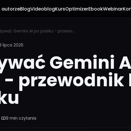
 autorze
Blog
Videoblog
Kurs
Optimizer
Ebook
Webinar
Kon
Jak używać Gemini AI po polsku - przewodnik krok po kroku
8 lipca 2026
ywać Gemini A
 - przewodnik 
ku
6
·
9 min czytania