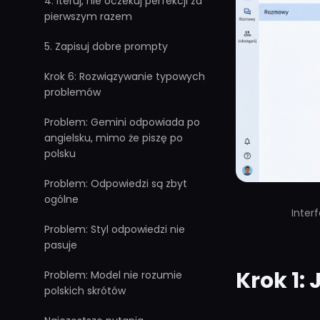
4. Iteruj, nie oczekuj perfekcji za
pierwszym razem
5. Zapisuj dobre prompty
Krok 6: Rozwiązywanie typowych
problemów
Problem: Gemini odpowiada po
angielsku, mimo że piszę po
polsku
Problem: Odpowiedzi są zbyt
ogólne
Inter
Problem: Styl odpowiedzi nie
pasuje
Krok 1:
Problem: Model nie rozumie
polskich skrótów