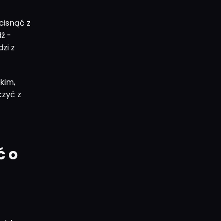
ycisnąć z
ź -
zi z
kim,
czyć z
ć o