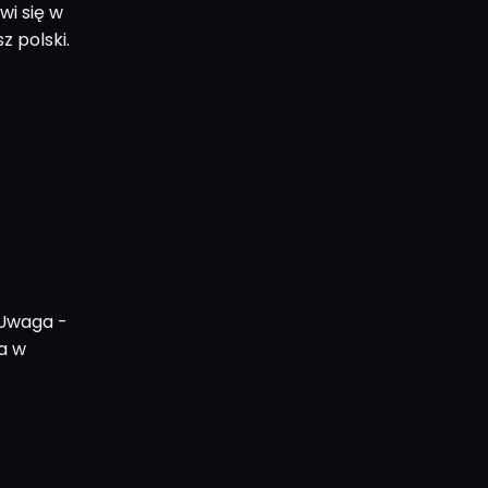
wi się w
 polski.
 Uwaga -
da w