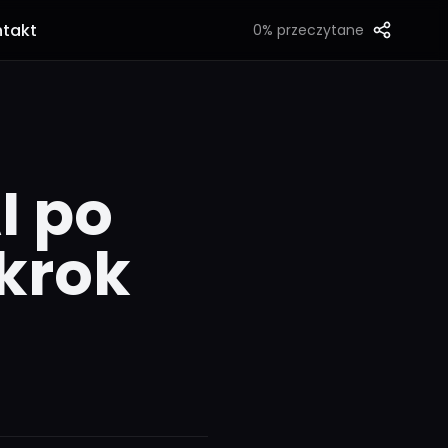
takt
0%
przeczytane
I po
krok