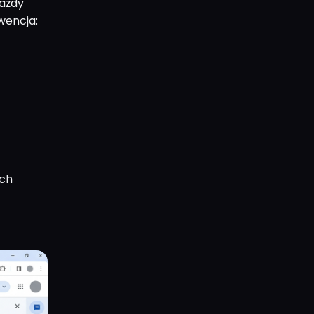
każdy
wencja:
ych