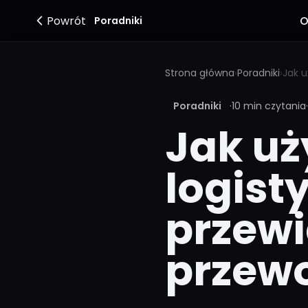
Powrót
O
Poradniki
Strona główna
›
Poradniki
›
Poradniki
·
10 min czytania
·
Jak uż
logist
przewi
przew