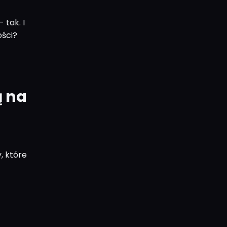
 tak. I
ości?
ą na
y, które