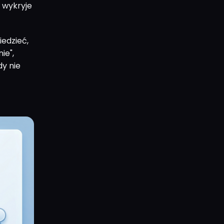
 wykryje
iedzieć,
ie",
dy nie