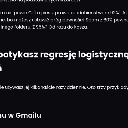
ko nie powie Ci "to pies z prawdopodobieństwem 92%". AI -
tne, bo możesz ustawić próg pewności. Spam z 60% pewn
lnego folderu. Z 95%? Od razu do kosza.
potykasz regresję logistyczn
ń
 ale używasz jej kilkanaście razy dziennie. Oto trzy przykład
mu w Gmailu