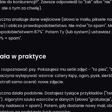
dzie do konkurencji?". Zawsze odpowiedź to "tak" albo "nie"
- ale o tym za chwilę).
yczna analizuje dane wejściowe (słowa w mailu, piksele na 
ów) i oblicza prawdopodobieństwo. Nie mówi "to spam". M
podobieństwem 87%". Potem Ty (lub system) ustawiasz 
0% = spam".
iała w praktyce
rozpoznawać psy. Pokazujesz mu setki zdjęć - "to pies", "t
zaczyna wyłapywać wzorce: cztery łapy, ogon, pysk, sierść
potrafi samo ocenić nowe zdjęcie.
tyczna działa podobnie. Dostajesz tysiące przykładów ("te
e"). Algorytm szuka wzorców w danych (słowa "gratulacje",
wny nadawca = spam). Potem, gdy dostanie nowy mail, ob
ństwo na podstawie tych wzorców.