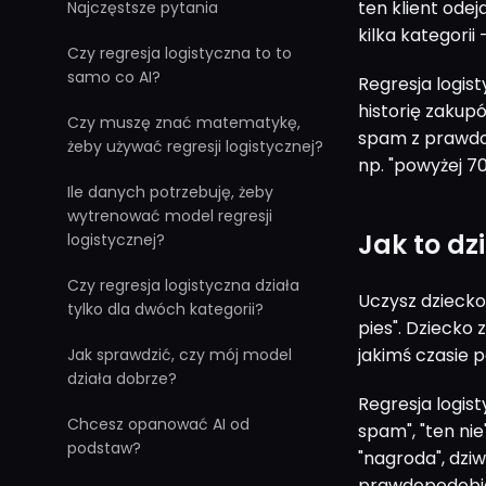
ten klient odej
Najczęstsze pytania
kilka kategorii 
Czy regresja logistyczna to to
samo co AI?
Regresja logist
historię zakup
Czy muszę znać matematykę,
spam z prawdo
żeby używać regresji logistycznej?
np. "powyżej 7
Ile danych potrzebuję, żeby
wytrenować model regresji
Jak to dz
logistycznej?
Czy regresja logistyczna działa
Uczysz dziecko 
tylko dla dwóch kategorii?
pies". Dziecko 
jakimś czasie 
Jak sprawdzić, czy mój model
działa dobrze?
Regresja logis
Chcesz opanować AI od
spam", "ten ni
podstaw?
"nagroda", dzi
prawdopodobie