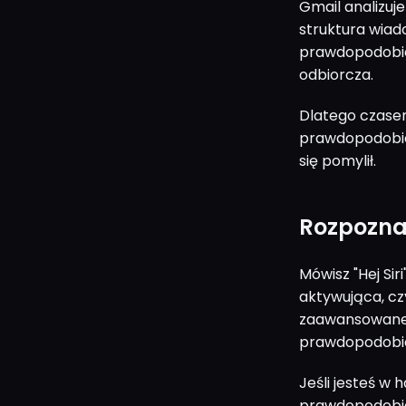
Gmail analizuj
struktura wiado
prawdopodobie
odbiorcza.
Dlatego czasem
prawdopodobień
się pomylił.
Rozpozna
Mówisz "Hej Siri
aktywująca, cz
zaawansowane m
prawdopodobi
Jeśli jesteś w 
prawdopodobieńs