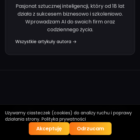
Pasjonat sztucznej inteligencji, który od 18 lat
działa z sukcesem biznesowo i szkoleniowo.
Wprowadzam AI do swoich firm oraz
codziennego życia.
Wszystkie artykuły autora →
Nie udało się załadować komentarzy. Odśwież
Używamy ciasteczek (cookies) do analizy ruchu i poprawy
stronę.
działania strony.
Polityka prywatności
Akceptuję
Odrzucam