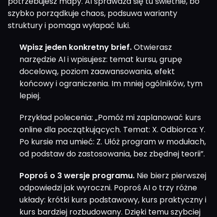
potrzebujesz mapy. AI sprawdza się tu świetnie, bo
szybko porządkuje chaos, podsuwa warianty
struktury i pomaga wyłapać luki.
Wpisz jeden konkretny brief.
Otwierasz
narzędzie AI i wpisujesz: temat kursu, grupę
docelową, poziom zaawansowania, efekt
końcowy i ograniczenia. Im mniej ogólników, tym
lepiej.
Przykład polecenia: „Pomóż mi zaplanować kurs
online dla początkujących. Temat: X. Odbiorca: Y.
Po kursie ma umieć: Z. Ułóż program w modułach,
od podstaw do zastosowania, bez zbędnej teorii”.
Poproś o 3 wersje programu.
Nie bierz pierwszej
odpowiedzi jak wyroczni. Poproś AI o trzy różne
układy: krótki kurs podstawowy, kurs praktyczny i
kurs bardziej rozbudowany. Dzięki temu szybciej