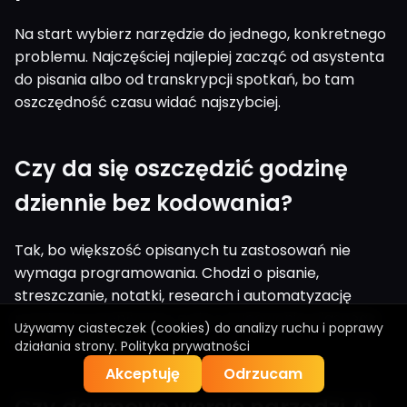
Na start wybierz narzędzie do jednego, konkretnego
problemu. Najczęściej najlepiej zacząć od asystenta
do pisania albo od transkrypcji spotkań, bo tam
oszczędność czasu widać najszybciej.
Czy da się oszczędzić godzinę
dziennie bez kodowania?
Tak, bo większość opisanych tu zastosowań nie
wymaga programowania. Chodzi o pisanie,
streszczanie, notatki, research i automatyzację
prostych przepływów, a nie o budowanie własnego
Używamy ciasteczek (cookies) do analizy ruchu i poprawy
systemu od zera.
działania strony.
Polityka prywatności
Akceptuję
Odrzucam