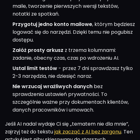
maile, tworzenie pierwszych wersji tekstów,
notatki ze spotkań.
Przygotuj jedno konto mailowe
, którym będziesz
logować się do narzędzi. Dzięki temu nie pogubisz
dostępu.
Załóż prosty arkusz
z trzema kolumnami:
zadanie, obecny czas, czas po wdrożeniu AI.
Ustal limit testów
- przez 7 dni sprawdzasz tylko
2-3 narzędzia, nie dziesięć naraz.
Nie wrzucaj wrażliwych danych
bez
sprawdzenia ustawień prywatności. To
szczególnie ważne przy dokumentach klientów,
danych pracowników i umowach.
Jeśli AI nadal wydaje Ci się „tematem nie dla mnie”,
zajrzyj też do tekstu
jak zacząć z AI bez żargonu
. Ten
artykuł jest niby skierowany do starszych