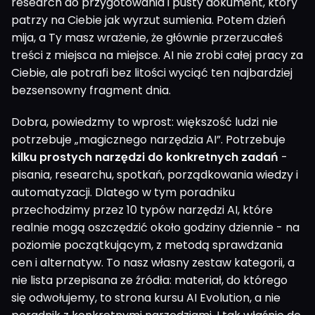
research do przygotowania i pusty dokument, który
patrzy na Ciebie jak wyrzut sumienia. Potem dzień
mija, a Ty masz wrażenie, że głównie przerzucałeś
treści z miejsca na miejsce. AI nie zrobi całej pracy za
Ciebie, ale potrafi bez litości wyciąć ten najbardziej
bezsensowny fragment dnia.
Dobra, powiedzmy to wprost: większość ludzi nie
potrzebuje „magicznego narzędzia AI”. Potrzebuje
kilku prostych narzędzi do konkretnych zadań
-
pisania, researchu, spotkań, porządkowania wiedzy i
automatyzacji. Dlatego w tym poradniku
przechodzimy przez 10 typów narzędzi AI, które
realnie mogą oszczędzić około godziny dziennie - na
poziomie początkującym, z metodą sprawdzania
cen i alternatyw. To nasz własny zestaw kategorii, a
nie lista przepisana ze źródła: materiał, do którego
się odwołujemy, to strona kursu AI Evolution, a nie