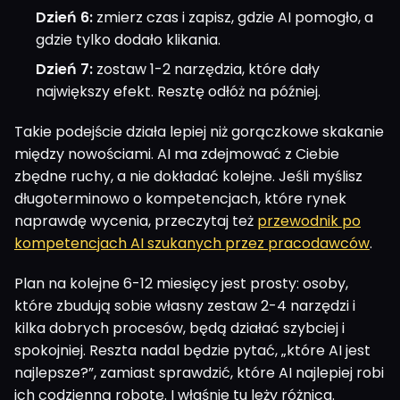
Dzień 6:
zmierz czas i zapisz, gdzie AI pomogło, a
gdzie tylko dodało klikania.
Dzień 7:
zostaw 1-2 narzędzia, które dały
największy efekt. Resztę odłóż na później.
Takie podejście działa lepiej niż gorączkowe skakanie
między nowościami. AI ma zdejmować z Ciebie
zbędne ruchy, a nie dokładać kolejne. Jeśli myślisz
długoterminowo o kompetencjach, które rynek
naprawdę wycenia, przeczytaj też
przewodnik po
kompetencjach AI szukanych przez pracodawców
.
Plan na kolejne 6-12 miesięcy jest prosty: osoby,
które zbudują sobie własny zestaw 2-4 narzędzi i
kilka dobrych procesów, będą działać szybciej i
spokojniej. Reszta nadal będzie pytać, „które AI jest
najlepsze?”, zamiast sprawdzić, które AI najlepiej robi
ich codzienną robotę. I właśnie tu leży różnica.