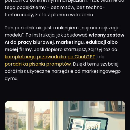
poradnik z konkretnymi narzędziami. I tak właśnie do
tego podejdziemy - bez mitów, bez techno-
fanfaronady, za to z planem wdrożenia.
Ten poradnik nie jest rankingiem „najmocniejszego
modelu”. To instrukcja, jak zbudować
własny zestaw
AI do pracy biurowej, marketingu, edukacji albo
małej firmy
. Jeśli dopiero startujesz, zajrzyj też do
kompletnego przewodnika po ChatGPT
i do
poradnika pisania promptów
. Dzięki temu szybciej
odróżnisz użyteczne narzędzie od marketingowego
dymu.