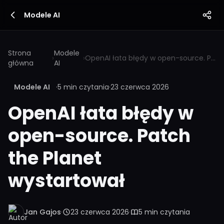
Modele AI
Strona
Modele
›
›
OpenAI łata błędy w open-source. Patch the Planet wystartował
główna
AI
Modele AI
·
5 min czytania
·
23 czerwca 2026
OpenAI łata błędy w
open-source. Patch
the Planet
wystartował
Jan Gajos
·
23 czerwca 2026
·
5 min czytania