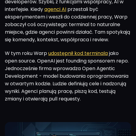
developerów. Szybki, z funkcjami współpracy, AI w
interfejsie. Kiedy
agenci AI
przestali być
eksperymentem i weszli do codziennej pracy, Warp
zobaczył coś oczywistego: terminal to naturalne
miejsce, gdzie agenci powinni działać. Tam spotykają
się komendy, kontekst, współpraca i review.
W tym roku Warp
udostępnił kod terminala
jako
open source. OpenAI jest founding sponsorem repo.
Jednocześnie firma wprowadza Open Agentic
Development - model budowania oprogramowania
w otwartym kodzie. Ludzie definiują cele i nadzorują
wyniki. Agenci planują pracę, piszą kod, testują
zmiany i otwierają pull requesty.