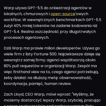
Warp używa GPT-5.5 do orkiestracji agentów w
lokalnych, chmurowych i
open-source
'owych
workflow. W wewnętrznych benchmarkach GPT-5.5
zużył 40% mniej tokenów na zadanie kodowania niż
GPT-5.4. Realna oszczędność przy długotrwałych
procesach agentowych.
Dziś Warp ma prawie milion developerów. Używa go
wiele firm z listy Fortune 500. Najciekawsze dzieje się
wewnątrz samej firmy: agenci współtworzą około
90% pull requestów w organizacji Warp. Zespół ma
więc firsthand view na to, czego agenci potrzebują,
żeby działać na dłuższą metę: obserwowalność,
koordynacja, pamięć, human review.
Zach Lloyd, CEO Warp, mówi wprost: "Myślimy, że
możemy dostarczyć lepszy Warp, szybciej, pracując