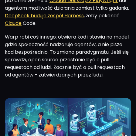
poziomie GPT-5.5.
Claude Desktop z Playwright
dał
agentom możliwość działania zamiast tylko gadania.
DeepSeek buduje zespół Harness
, żeby pokonać
Claude
Code.
Warp robi coś innego: otwiera kod i stawia na model,
gdzie społeczność nadzoruje agentów, a nie pisze
kod bezpośrednio. To zmiana paradygmatu. Jeśli się
sprawdzi, open source przestanie być o pull
requestach od ludzi. Zacznie być o pull requestach
od agentów - zatwierdzanych przez ludzi.