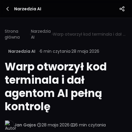
Narzedzia AI
Strona
Narzedzia
›
›
Warp otworzył kod terminala i dał agentom AI pełną kontrolę
główna
AI
Narzedzia AI
·
6 min czytania
·
28 maja 2026
Warp otworzył kod
terminala i dał
agentom AI pełną
kontrolę
Jan Gajos
·
28 maja 2026
·
6 min czytania