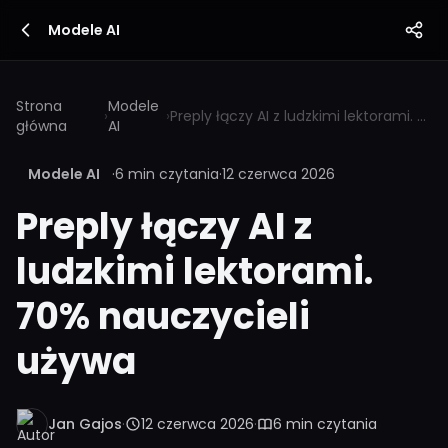
Modele AI
Strona
Modele
›
›
Preply łączy AI z ludzkimi lektorami. 70% nauczycieli używa
główna
AI
Modele AI
·
6 min czytania
·
12 czerwca 2026
Preply łączy AI z
ludzkimi lektorami.
70% nauczycieli
używa
Jan Gajos
·
12 czerwca 2026
·
6 min czytania