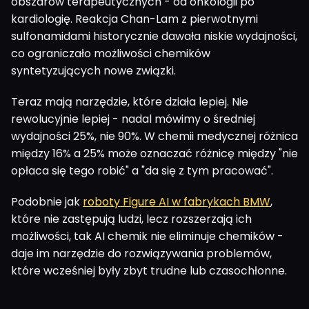
obszarów terapeutycznych - od onkologii po
kardiologię. Reakcja Chan-Lam z pierwotnymi
sulfonamidami historycznie dawała niskie wydajności,
co ograniczało możliwości chemików
syntetyzujących nowe związki.
Teraz mają narzędzie, które działa lepiej. Nie
rewolucyjnie lepiej - nadal mówimy o średniej
wydajności 25%, nie 90%. W chemii medycznej różnica
między 16% a 25% może oznaczać różnicę między "nie
opłaca się tego robić" a "da się z tym pracować".
Podobnie jak
roboty Figure AI w fabrykach BMW
,
które nie zastępują ludzi, lecz rozszerzają ich
możliwości, tak AI chemik nie eliminuje chemików -
daje im narzędzie do rozwiązywania problemów,
które wcześniej były zbyt trudne lub czasochłonne.