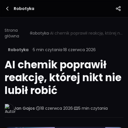
Robotyka
Strona
›
Robotyka
›
AI chemik poprawił reakcję, której nikt nie lubił robić
główna
Robotyka
·
5 min czytania
·
18 czerwca 2026
AI chemik poprawił
reakcję, której nikt nie
lubił robić
Jan Gajos
·
18 czerwca 2026
·
5 min czytania