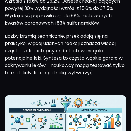
wzrosła z 16,6% do 25,2%. Odsetek reakcji dających
powyżej 30% wydajności wzrósł z 15,6% do 37,5%.
Wydajność poprawiła się dla 88% testowanych
kwasów boronowych i 83% sulfonamidów.
Liczby brzmią technicznie, przekładają się na
praktykę: więcej udanych reakcji oznacza więcej
cząsteczek dostępnych do testowania jako
potencjalne leki. Synteza to często wąskie gardło w
odkrywaniu leków - naukowcy mogą testować tylko
te molekuły, które potrafią wytworzyć.