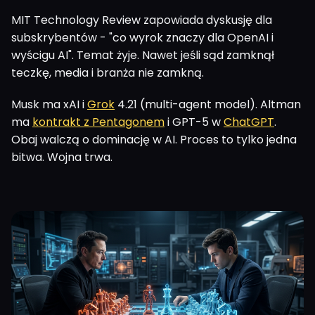
MIT Technology Review zapowiada dyskusję dla
subskrybentów - "co wyrok znaczy dla OpenAI i
wyścigu AI". Temat żyje. Nawet jeśli sąd zamknął
teczkę, media i branża nie zamkną.
Musk ma xAI i
Grok
4.21 (multi-agent model). Altman
ma
kontrakt z Pentagonem
i GPT-5 w
ChatGPT
.
Obaj walczą o dominację w AI. Proces to tylko jedna
bitwa. Wojna trwa.