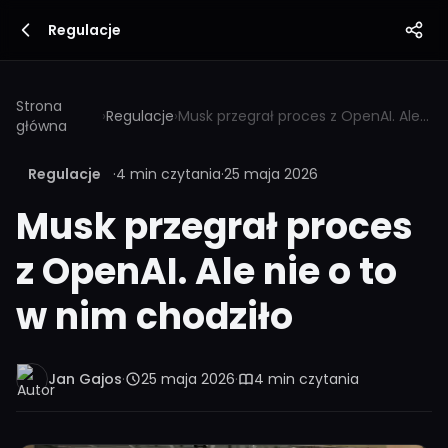
Regulacje
Strona
›
Regulacje
›
Musk przegrał proces z OpenAI. Ale nie o to w nim chodziło
główna
Regulacje
·
4 min czytania
·
25 maja 2026
Musk przegrał proces
z OpenAI. Ale nie o to
w nim chodziło
Jan Gajos
·
25 maja 2026
·
4 min czytania