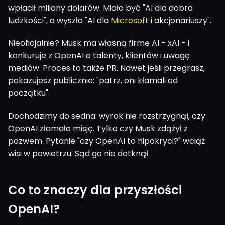
wpłacił miliony dolarów. Miało być "AI dla dobra
ludzkości", a wyszło "AI dla
Microsoft
i akcjonariuszy".
Nieoficjalnie? Musk ma własną firmę AI - xAI - i
konkuruje z OpenAI o talenty, klientów i uwagę
mediów. Proces to także PR. Nawet jeśli przegrasz,
pokazujesz publicznie: "patrz, oni kłamali od
początku".
Dochodzimy do sedna: wyrok nie rozstrzygnął, czy
OpenAI złamało misję. Tylko czy Musk zdążył z
pozwem. Pytanie "czy OpenAI to hipokryci?" wciąż
wisi w powietrzu. Sąd go nie dotknął.
Co to znaczy dla przyszłości
OpenAI?