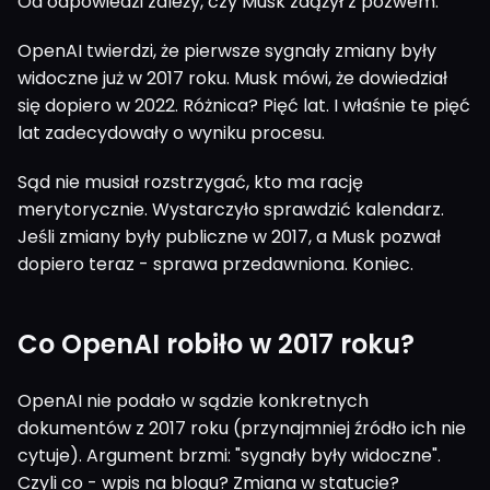
Od odpowiedzi zależy, czy Musk zdążył z pozwem.
OpenAI twierdzi, że pierwsze sygnały zmiany były
widoczne już w 2017 roku. Musk mówi, że dowiedział
się dopiero w 2022. Różnica? Pięć lat. I właśnie te pięć
lat zadecydowały o wyniku procesu.
Sąd nie musiał rozstrzygać, kto ma rację
merytorycznie. Wystarczyło sprawdzić kalendarz.
Jeśli zmiany były publiczne w 2017, a Musk pozwał
dopiero teraz - sprawa przedawniona. Koniec.
Co OpenAI robiło w 2017 roku?
OpenAI nie podało w sądzie konkretnych
dokumentów z 2017 roku (przynajmniej źródło ich nie
cytuje). Argument brzmi: "sygnały były widoczne".
Czyli co - wpis na blogu? Zmiana w statucie?