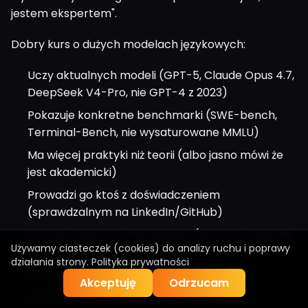
jestem ekspertem".
Dobry kurs o dużych modelach językowych:
Uczy aktualnych modeli (GPT-5, Claude Opus 4.7,
DeepSeek V4-Pro, nie GPT-4 z 2023)
Pokazuje konkretne benchmarki (SWE-bench,
Terminal-Bench, nie wysaturowane MMLU)
Ma więcej praktyki niż teorii (albo jasno mówi że
jest akademicki)
Prowadzi go ktoś z doświadczeniem
(sprawdzalnym na LinkedIn/GitHub)
Oferuje wsparcie i aktualizacje (nie tylko nagranie
Używamy ciasteczek (cookies) do analizy ruchu i poprawy
z 2023)
działania strony.
Polityka prywatności
Ma darmowy fragment do przetestowania
Akceptuję
Odrzucam
Nie obiecuje zarobków ani certyfikatów