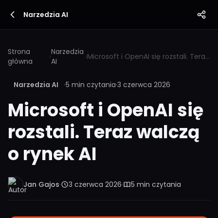
Narzedzia AI
Strona
Narzedzia
›
›
Microsoft i OpenAI się rozstali. Teraz walczą o rynek AI
główna
AI
Narzedzia AI
·
5 min czytania
·
3 czerwca 2026
Microsoft i OpenAI się
rozstali. Teraz walczą
o rynek AI
Jan Gajos
·
3 czerwca 2026
·
5 min czytania