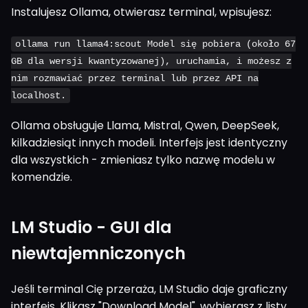
Instalujesz Ollama, otwierasz terminal, wpisujesz:
ollama run llama4:scout Model się pobiera (około 67
GB dla wersji kwantyzowanej), uruchamia, i możesz z
nim rozmawiać przez terminal lub przez API na
localhost.
Ollama obsługuje Llama, Mistral, Qwen, DeepSeek,
kilkadziesiąt innych modeli. Interfejs jest identyczny
dla wszystkich - zmieniasz tylko nazwę modelu w
komendzie.
LM Studio - GUI dla
niewtajemniczonych
Jeśli terminal Cię przeraża, LM Studio daje graficzny
interfejs. Klikasz "Download Model", wybierasz z listy,