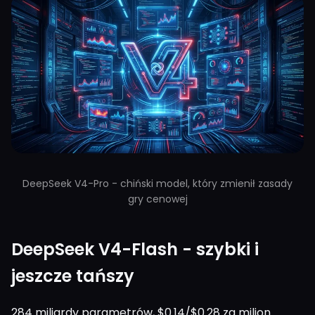
DeepSeek V4-Pro - chiński model, który zmienił zasady
gry cenowej
DeepSeek V4-Flash - szybki i
jeszcze tańszy
284 miliardy parametrów, $0.14/$0.28 za milion