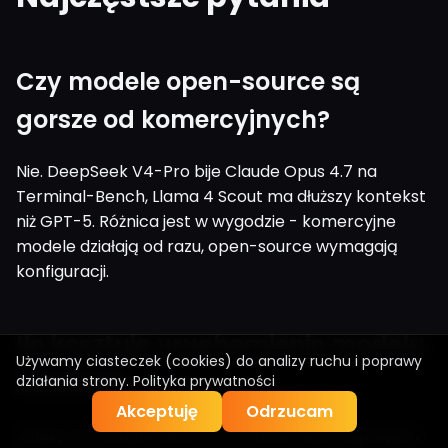
Czy modele open-source są
gorsze od komercyjnych?
Nie. DeepSeek V4-Pro bije Claude Opus 4.7 na
Terminal-Bench, Llama 4 Scout ma dłuższy kontekst
niż GPT-5. Różnica jest w wygodzie - komercyjne
modele działają od razu, open-source wymagają
konfiguracji.
Ile kosztuje uruchomienie modelu
Używamy ciasteczek (cookies) do analizy ruchu i poprawy
lokalnie?
działania strony.
Polityka prywatności
Akceptuję
Odrzucam
Zależy od modelu. Mistral 7B zmieści się w laptopie z