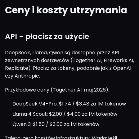
Ceny i koszty utrzymania
API - płacisz za użycie
DeepSeek, Llama, Qwen są dostępne przez API
zewnętrznych dostawców (Together AI, Fireworks AI,
Replicate). Płacisz za tokeny, podobnie jak z OpenAI
czy Anthropic.
Przykładowe ceny (Together AI, maj 2026):
DeepSeek V4-Pro: $1.74 / $3.48 za 1M tokenów
Llama 4 Scout: $2.00 / $4.00 za 1M tokenów
Qwen 3: $1.50 / $3.00 za 1M tokenów
Zaleta: zero kosztów infrastruktury. Wada: jeśli