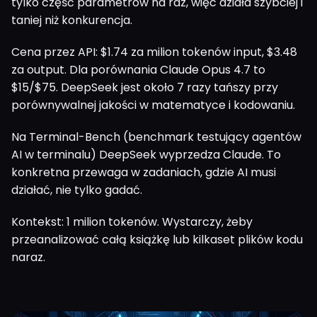
tylko część parametrów na raz, więc działa szybciej i
taniej niż konkurencja.
Cena przez API: $1.74 za milion tokenów input, $3.48
za output. Dla porównania Claude Opus 4.7 to
$15/$75. DeepSeek jest około 7 razy tańszy przy
porównywalnej jakości w matematyce i kodowaniu.
Na Terminal-Bench (benchmark testujący agentów
AI w terminalu) DeepSeek wyprzedza Claude. To
konkretna przewaga w zadaniach, gdzie AI musi
działać, nie tylko gadać.
Kontekst: 1 milion tokenów. Wystarczy, żeby
przeanalizować całą książkę lub kilkaset plików kodu
naraz.