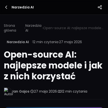
Narzedzia AI
Strona
Narzedzia
›
›
Open-source AI: najlepsze modele i jak z nich korzystać
główna
AI
Narzedzia AI
·
12 min czytania
·
27 maja 2026
Open-source AI:
najlepsze modele i jak
z nich korzystać
Jan Gajos
·
27 maja 2026
·
12 min czytania