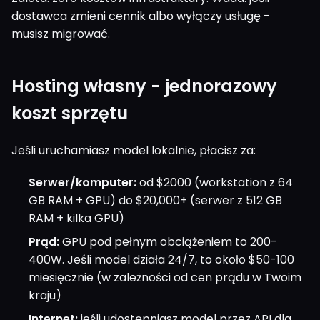
dostawca zmieni cennik albo wyłączy usługę -
musisz migrować.
Hosting własny - jednorazowy
koszt sprzętu
Jeśli uruchamiasz model lokalnie, płacisz za:
Serwer/komputer:
od $2000 (workstation z 64
GB RAM + GPU) do $20,000+ (serwer z 512 GB
RAM + kilka GPU)
Prąd:
GPU pod pełnym obciążeniem to 200-
400W. Jeśli model działa 24/7, to około $50-100
miesięcznie (w zależności od cen prądu w Twoim
kraju)
Internet:
jeśli udostępniasz model przez API dla