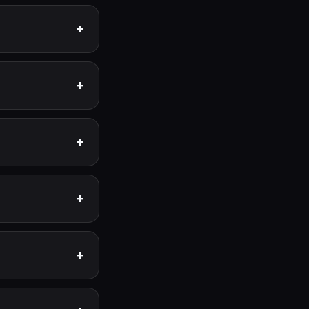
+
+
+
+
+