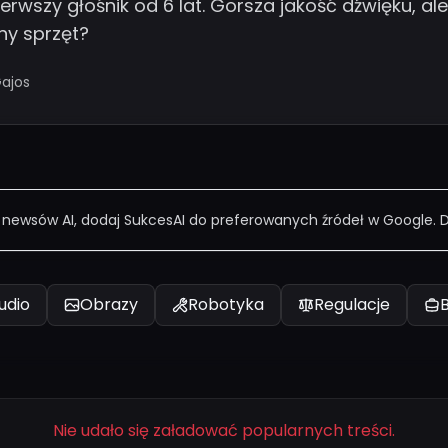
rwszy głośnik od 6 lat. Gorsza jakość dźwięku, al
tny sprzęt?
ajos
 newsów AI, dodaj SukcesAI do preferowanych źródeł w Google. Dw
udio
Obrazy
Robotyka
Regulacje
Nie udało się załadować popularnych treści.