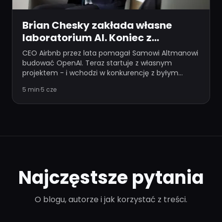
Brian Chesky zakłada własne
laboratorium AI. Koniec z
doradzaniem
CEO Airbnb przez lata pomagał Samowi Altmanowi
budować OpenAI. Teraz startuje z własnym
projektem - i wchodzi w konkurencję z byłym
podopiecznym.
5 min
·
5 cze
Najczęstsze pytania
O blogu, autorze i jak korzystać z treści.