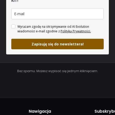
KIT!
Wyrażam zgodę na otrzymywanie od AI Evolution
wiadomości e-mail zgodnie z
Polityką Prywatności.
Zapisuję się do newslettera!
Bez spamu. Możesz wypisać się jednym kliknięciem.
Nawigacja
Subskryb