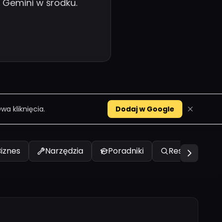
e Gemini w środku.
a kliknięcia.
Dodaj w Google
Biznes
Narzędzia
Poradniki
Research