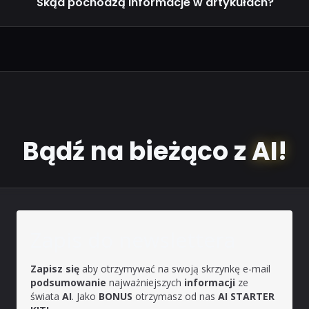
Skąd pochodzą informacje w artykułach?
Bądź na bieżąco z
AI!
Zapis do newslettera
Zapisz się
aby otrzymywać na swoją skrzynkę e-mail
podsumowanie
najważniejszych
informacji
ze
świata
AI
. Jako
BONUS
otrzymasz od nas
AI STARTER