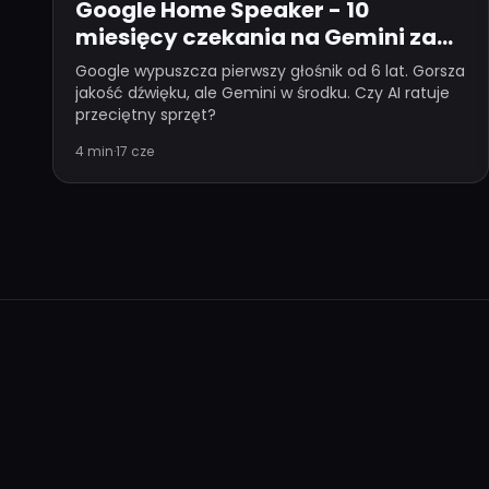
Google Home Speaker - 10
miesięcy czekania na Gemini za
$100
Google wypuszcza pierwszy głośnik od 6 lat. Gorsza
jakość dźwięku, ale Gemini w środku. Czy AI ratuje
przeciętny sprzęt?
4 min
·
17 cze