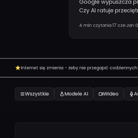
Google wypuszcza pie
Czy AI ratuje przecię
4 min czytania
·
17 cze
·
Jan G
Internet się zmienia - żeby nie przegapić codziennych
Wszystkie
Modele AI
Wideo
A