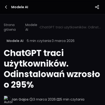
Modele AI
Strona
Modele
›
›
ChatGPT traci użytkowników. Odinstalowań wzrosło o 295%
główna
AI
Modele AI
·
5 min czytania
·
3 marca 2026
ChatGPT traci
użytkowników.
Odinstalowań wzrosło
o 295%
Jan Gajos
·
3 marca 2026
·
5 min czytania