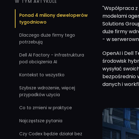
W TYM ARTYKULE
"Współpraca z
Ponad 4 miliony deweloperów
modelami agent
tygodniowo
Solutions Grou
duże firmy wdra
Dlaczego duże firmy tego
- w serwerowni
potrzebują
OpenAI i Dell 
Dell AI Factory - infrastruktura
środowisk hybr
pod obciążenia AI
wysyłać swoich
Kontekst to wszystko
bezpośrednio w 
danych i workf
Szybsze wdrożenie, więcej
przypadków użycia
Co to zmieni w praktyce
Najczęstsze pytania
Czy Codex będzie działał bez