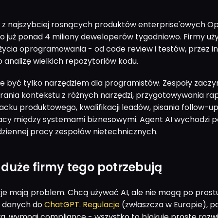
 z najszybciej rosnących produktów enterprise'owych Op
go już ponad 4 miliony deweloperów tygodniowo. Firmy uż
życia oprogramowania - od code review i testów, przez i
o analizę wielkich repozytoriów kodu.
e być tylko narzędziem dla programistów. Zespoły zaczy
rania kontekstu z różnych narzędzi, przygotowywania ra
acku produktowego, kwalifikacji leadów, pisania follow-up
acy między systemami biznesowymi. Agent AI wychodzi po
ziennej pracy zespołów nietechnicznych.
duże firmy tego potrzebują
je mają problem. Chcą używać AI, ale nie mogą po prost
h danych do
ChatGPT
.
Regulacje
(zwłaszcza w Europie), po
, wymogi compliance - wszystko to blokuje proste rozw