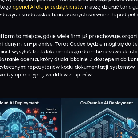
atego
agenci AI dla przedsiębiorstw
muszą działać tam, gd
rydowych środowiskach, na własnych serwerach, pod peł
atform to miejsce, gdzie wiele firm już przechowuje, organiz
i danymi on-premise. Teraz Codex będzie mógł się do t
miast wysyłać kod, dokumentację i dane biznesowe do c
dostanie agenta, który działa lokalnie. Z dostępem do kon
użytecznym: repozytoriów kodu, dokumentacji, systemów
iedzy operacyjnej, workflow zespołów.