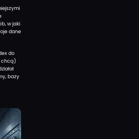
iejszymi
e
b, w jaki
woje dane
dex do
e chcą)
ziałał
my, bazy