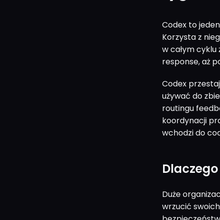
Codex to jeden
Korzysta z nie
w całym cyklu 
response, aż p
Codex przestaj
używać do zbie
routingu feedb
koordynacji pr
wchodzi do cod
Dlaczego 
Duże organizac
wrzucić swoic
bezpieczeństwa