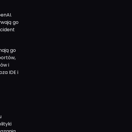
enAI.
ywają go
ncident
nają go
portów,
ów i
za IDE i
u
lityki
iązania