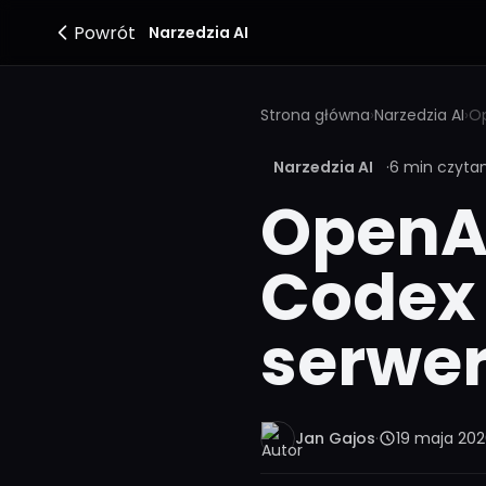
Powrót
Narzedzia AI
Strona główna
›
Narzedzia AI
›
Narzedzia AI
·
6 min czyta
OpenAI 
Codex 
serwe
Jan Gajos
·
19 maja 20