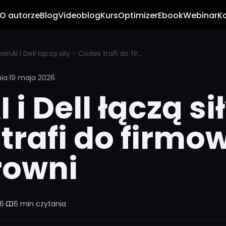
O autorze
Blog
Videoblog
Kurs
Optimizer
Ebook
Webinar
K
OpenAI i Dell łączą siły - Codex trafi do firmowych serwerowni
nia
·
19 maja 2026
i Dell łączą sił
trafi do firmo
rowni
26
·
6 min czytania