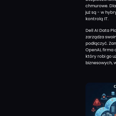
chmurowe. Dl
już są - w hyb
kontrolą IT.
Dell AI Data Pl
zarządza swoim
podłączyć. Za
OpenAI, firma 
który robi go 
biznesowych, w