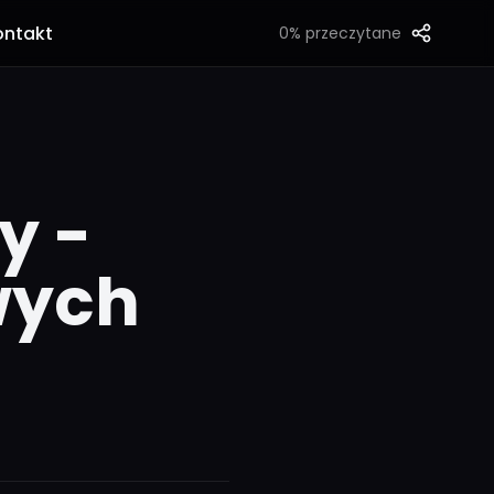
ontakt
0%
przeczytane
y -
wych