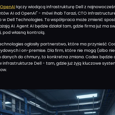
OpenAI
łączy wiodącą infrastrukturę Dell z najnowocześn
ów AI od OpenAI" - mówi Ihab Tarazi, CTO Infrastructur
p w Dell Technologies. Ta współpraca może zmienić sposó
żają AI. Agent AI będzie działał tam, gdzie firma już ma s
, pod własną kontrolą.
Technologies ogłosiły partnerstwo, które ma przynieść Co
ydowych i on-premise. Dla firm, które nie mogą (albo ni
 danych do chmury, to konkretna zmiana. Codex będzie d
infrastrukturze Dell - tam, gdzie już żyją kluczowe syste
low.