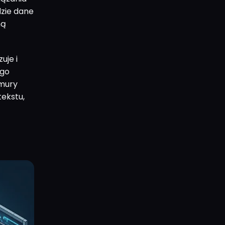
zie dane
ną
uje i
ego
hmury
tekstu,